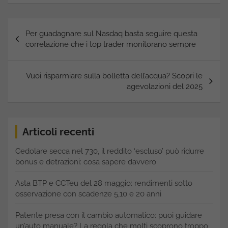
Navigazione
Per guadagnare sul Nasdaq basta seguire questa
articoli
correlazione che i top trader monitorano sempre
Vuoi risparmiare sulla bolletta dell’acqua? Scopri le
agevolazioni del 2025
Articoli recenti
Cedolare secca nel 730, il reddito ‘escluso’ può ridurre
bonus e detrazioni: cosa sapere davvero
Asta BTP e CCTeu del 28 maggio: rendimenti sotto
osservazione con scadenze 5,10 e 20 anni
Patente presa con il cambio automatico: puoi guidare
un’auto manuale? La regola che molti scoprono troppo