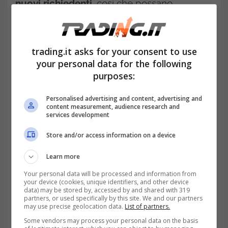
nuovi richiedenti
, così che possano
comprendere meglio i loro diritti, facilitando
l’accesso ai servizi online e in particolare alla
trading.it asks for your consent to use
sezione riguardante l’Assegno Unico.
your personal data for the following
purposes:
Tutte le novità per i beneficiari
dell’Assegno Unico: cambia
Personalised advertising and content, advertising and
content measurement, audience research and
l’indice di rivalutazione
services development
Store and/or access information on a device
Learn more
Your personal data will be processed and information from
your device (cookies, unique identifiers, and other device
data) may be stored by, accessed by and shared with 319
partners, or used specifically by this site. We and our partners
may use precise geolocation data.
List of partners.
Some vendors may process your personal data on the basis