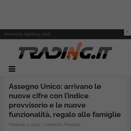
Skip
domenica, Agosto 9, 2026
to
content
Il mondo del trading online
Trading.it
Assegno Unico: arrivano le
nuove cifre con l’indice
provvisorio e le nuove
funzionalità, regalo alle famiglie
Febbraio 3, 2025
Leonardo Pasquali