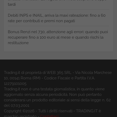
tardi
Debiti INPS e INAIL, arriva la maxi rateazione: fino a 60
rate per contributi e premi non pagati
Bonus Renzi nel 730, attenzione agli errori: quando puoi
recuperare fino a 100 euro al mese e quando rischi la
restituzione
Trading.it di proprietà di WEB 365 SRL - Via Nicola Marchese
10, 00141 Roma (RM) - Codice Fiscale e Partita I.V.A.
12279101005
Trading.it non è una testata giornalistica, in quanto viene
aggiornato senza alcuna periodicità. Non può pertanto
considerarsi un prodotto editoriale ai sensi della legge n. 62
del 07.03.2001
Copyright ©2026 - Tutti i diritti riservati - TRADING.IT è
marchio registrato -
Contattaci