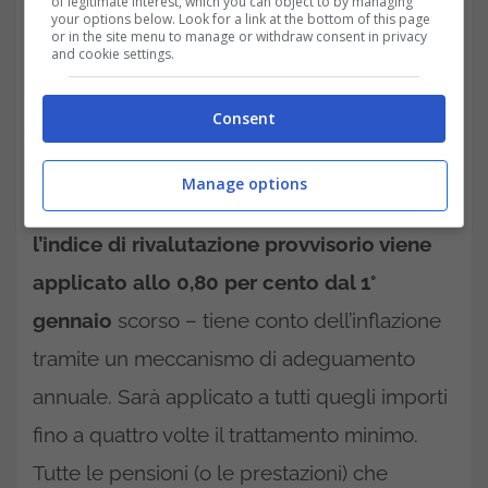
of legitimate interest, which you can object to by managing
your options below. Look for a link at the bottom of this page
or in the site menu to manage or withdraw consent in privacy
and cookie settings.
Importanti aggiornamenti per una grossa
Consent
fetta della popolazione che gode di assegno
pensionistico oppure di altre prestazioni
Manage options
sociali (come l’Assegno Unico), visto che
l’indice di rivalutazione provvisorio viene
applicato allo 0,80 per cento dal 1°
gennaio
scorso – tiene conto dell’inflazione
tramite un meccanismo di adeguamento
annuale. Sarà applicato a tutti quegli importi
fino a quattro volte il trattamento minimo.
Tutte le pensioni (o le prestazioni) che