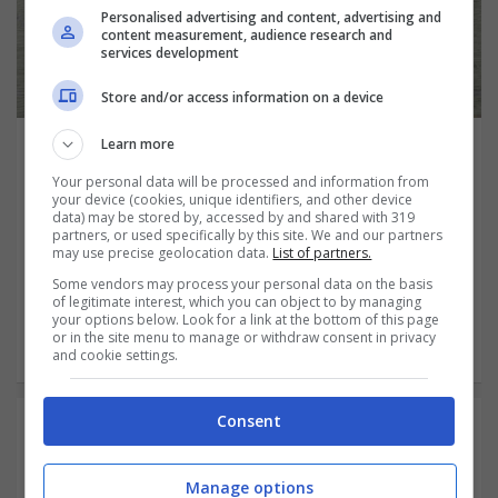
Personalised advertising and content, advertising and
content measurement, audience research and
services development
Store and/or access information on a device
Learn more
Pensione più vicina senza bollettini cartacei:
cosa cambia davvero per i contributi INPS da
Your personal data will be processed and information from
maggio 2026
your device (cookies, unique identifiers, and other device
data) may be stored by, accessed by and shared with 319
Maggio 9, 2026
Angelina Tortora
partners, or used specifically by this site. We and our partners
may use precise geolocation data.
List of partners.
Dal 6 maggio 2026 l’INPS elimina
Some vendors may process your personal data on the basis
of legitimate interest, which you can object to by managing
definitivamente i bollettini cartacei per i
your options below. Look for a link at the bottom of this page
or in the site menu to manage or withdraw consent in privacy
contributi e sposta tutto…
and cookie settings.
Consent
Manage options