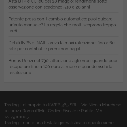
Asta BTP e CCTeu del 28 maggio: rendimenti sotto
osservazione con scadenze 5,10 e 20 anni
Patente presa con il cambio automatico: puoi guidare
un’auto manuale? La regola che molti scoprono troppo
tardi
Debiti INPS e INAIL, arriva la maxi rateazione: fino a 60
rate per contributi e premi non pagati
Bonus Renzi nel 730, attenzione agli errori: quando puoi
recuperare fino a 100 euro al mese e quando rischi la
restituzione
Trading.it di proprietà di WEB 365 SRL - Via Nicola Marchese
10, 00141 Roma (RM) - Codice Fiscale e Partita I.V.A.
12279101005
Trading.it non è una testata giornalistica, in quanto viene