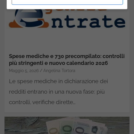
Spese mediche e 730 precompilato: controlli
più stringenti e nuovo calendario 2026
Maggio 5, 2026
Angelina Tortora
Le spese mediche in dichiarazione dei
redditi entrano in una nuova fase: più
controlli, verifiche dirette…