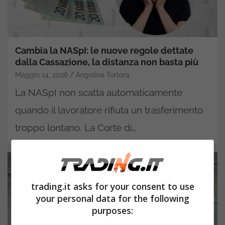
Cambia la NASpI: le nuove regole dettate
dalla Cassazione, la distanza non basta più
Maggio 14, 2026
Angelina Tortora
La NASpI non scatta automaticamente
quando il lavoratore rifiuta un trasferimento
troppo lontano. La Corte di…
trading.it asks for your consent to use
your personal data for the following
purposes: