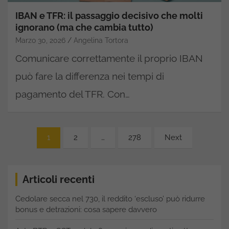
IBAN e TFR: il passaggio decisivo che molti
ignorano (ma che cambia tutto)
Marzo 30, 2026
Angelina Tortora
Comunicare correttamente il proprio IBAN
può fare la differenza nei tempi di
pagamento del TFR. Con…
Paginazione
1
2
…
278
Next
degli
articoli
Articoli recenti
Cedolare secca nel 730, il reddito ‘escluso’ può ridurre
bonus e detrazioni: cosa sapere davvero