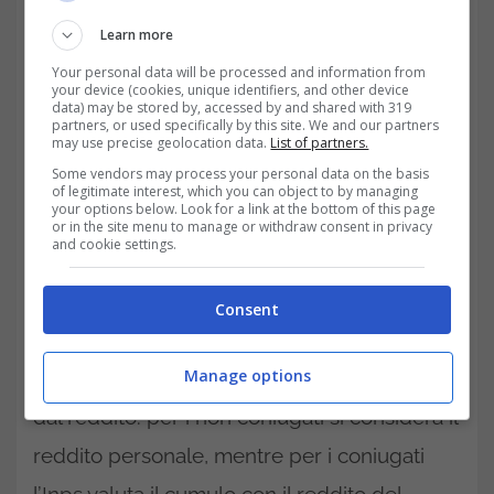
redditi e della residenza effettiva in Italia.
Learn more
Per accedere nel 2026 occorre aver
Your personal data will be processed and information from
your device (cookies, unique identifiers, and other device
compiuto 67 anni, risiedere stabilmente sul
data) may be stored by, accessed by and shared with 319
partners, or used specifically by this site. We and our partners
may use precise geolocation data.
List of partners.
territorio nazionale e possedere la
Some vendors may process your personal data on the basis
cittadinanza italiana o una condizione
of legitimate interest, which you can object to by managing
your options below. Look for a link at the bottom of this page
equiparata. Resta fondamentale il requisito
or in the site menu to manage or withdraw consent in privacy
and cookie settings.
dei dieci anni di soggiorno legale e
continuativo in Italia, valido per i periodi
Consent
successivi al primo gennaio 2009. Il
Manage options
riconoscimento dell’assegno dipende inoltre
dal reddito: per i non coniugati si considera il
reddito personale, mentre per i coniugati