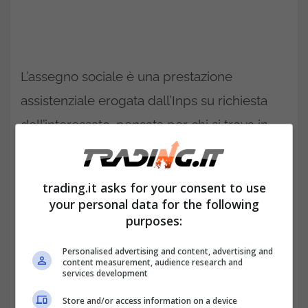
L’assegno sociale è una prestazione
assistenziale erogata dall’Inps su richiesta
dell’interessato, pensata per chi si trova in
una condizione di bisogno economico e non
ha diritto a una pensione. Non si tratta di un
trading.it asks for your consent to use
trattamento previdenziale, quindi non
your personal data for the following
purposes:
richiede contributi, non è reversibile ai
superstiti, non subisce tassazione Irpef e non
Personalised advertising and content, advertising and
content measurement, audience research and
può essere pignorato. Il diritto viene
services development
verificato anno per anno sulla base dei
Store and/or access information on a device