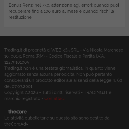
Bonus Renzi nel 730, attenzione agli errori: quando puoi
recuperare fino a 100 euro al mese e quando rischi la
restituzione
Trading.it di proprietà di WEB 365 SRL - Via Nicola Marchese
10, 00141 Roma (RM) - Codice Fiscale e Partita I.V.A.
12279101005
Trading.it non è una testata giornalistica, in quanto viene
aggiornato senza alcuna periodicità. Non può pertanto
considerarsi un prodotto editoriale ai sensi della legge n. 62
del 07.03.2001
Copyright ©2026 - Tutti i diritti riservati - TRADING.IT è
marchio registrato -
Contattaci
Le attività pubblicitarie su questo sito sono gestite da
theCoreAdv