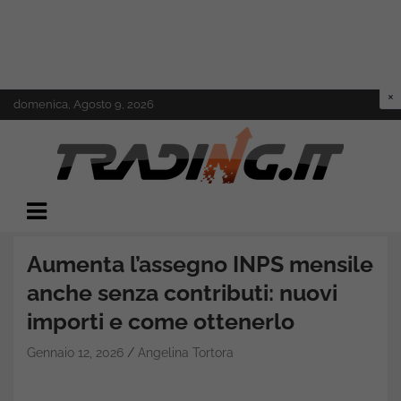
Skip
domenica, Agosto 9, 2026
to
content
Il mondo del trading online
Trading.it
Aumenta l’assegno INPS mensile
anche senza contributi: nuovi
importi e come ottenerlo
Gennaio 12, 2026
Angelina Tortora