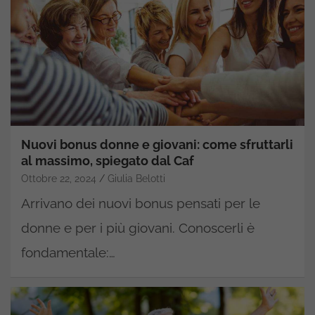
Nuovi bonus donne e giovani: come sfruttarli
al massimo, spiegato dal Caf
Ottobre 22, 2024
Giulia Belotti
Arrivano dei nuovi bonus pensati per le
donne e per i più giovani. Conoscerli è
fondamentale:…