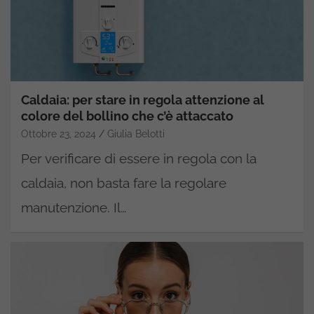
Caldaia: per stare in regola attenzione al
colore del bollino che c’è attaccato
Ottobre 23, 2024
Giulia Belotti
Per verificare di essere in regola con la
caldaia, non basta fare la regolare
manutenzione. Il…