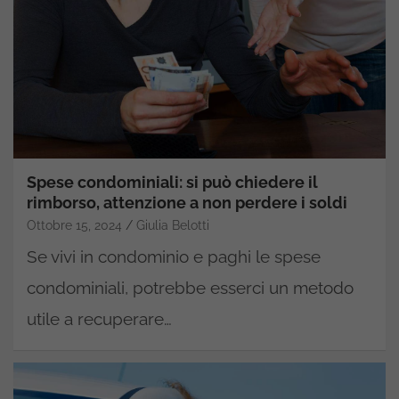
Spese condominiali: si può chiedere il
rimborso, attenzione a non perdere i soldi
Ottobre 15, 2024
Giulia Belotti
Se vivi in condominio e paghi le spese
condominiali, potrebbe esserci un metodo
utile a recuperare…