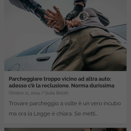
Parcheggiare troppo vicino ad altra auto:
adesso c’è la reclusione. Norma durissima
Ottobre 21, 2024
Giulia Belotti
Trovare parcheggio a volte è un vero incubo
ma ora la Legge è chiara. Se metti…