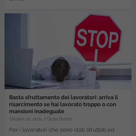
Basta sfruttamento dei lavoratori: arriva il
risarcimento se hai lavorato troppo o con
mansioni inadeguate
Ottobre 20, 2024
Giulia Belotti
Per i lavoratori che sono stati sfruttati ed