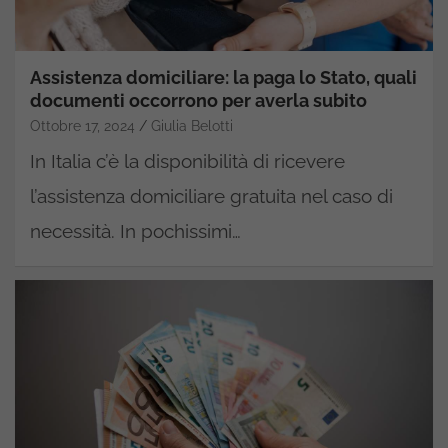
Assistenza domiciliare: la paga lo Stato, quali
documenti occorrono per averla subito
Ottobre 17, 2024
Giulia Belotti
In Italia c’è la disponibilità di ricevere
l’assistenza domiciliare gratuita nel caso di
necessità. In pochissimi…