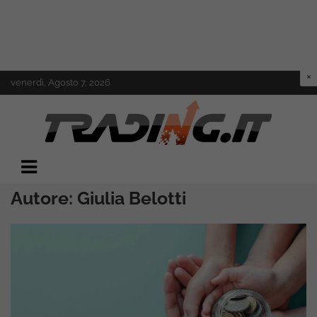
Skip
venerdì, Agosto 7, 2026
to
content
Il mondo del trading online
Trading.it
Autore:
Giulia Belotti