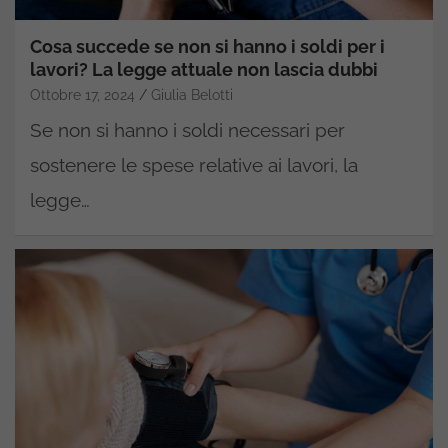
Cosa succede se non si hanno i soldi per i
lavori? La legge attuale non lascia dubbi
Ottobre 17, 2024
Giulia Belotti
Se non si hanno i soldi necessari per
sostenere le spese relative ai lavori, la
legge…