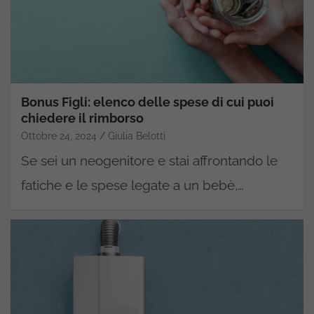
Bonus Figli: elenco delle spese di cui puoi
chiedere il rimborso
Ottobre 24, 2024
Giulia Belotti
Se sei un neogenitore e stai affrontando le
fatiche e le spese legate a un bebè,…