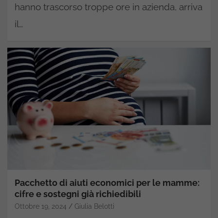
hanno trascorso troppe ore in azienda, arriva
il…
Pacchetto di aiuti economici per le mamme:
cifre e sostegni già richiedibili
Ottobre 19, 2024
Giulia Belotti