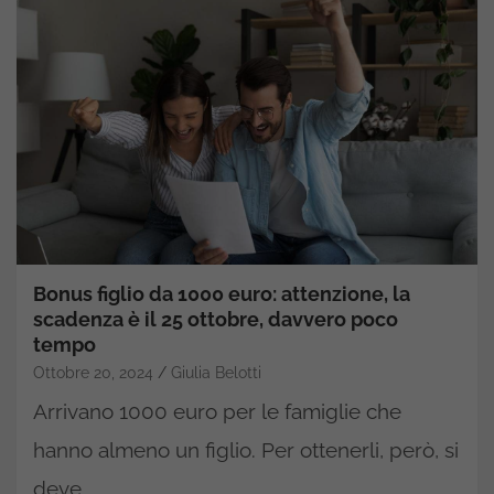
Bonus figlio da 1000 euro: attenzione, la
scadenza è il 25 ottobre, davvero poco
tempo
Ottobre 20, 2024
Giulia Belotti
Arrivano 1000 euro per le famiglie che
hanno almeno un figlio. Per ottenerli, però, si
deve…