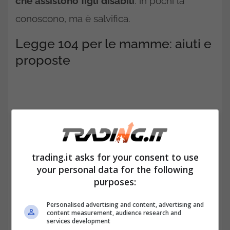
che assistono figli disabili
: in pochi la
conoscono, ma è salvifica.
Legge 104 per le mamme: aiuti e
proposte
trading.it asks for your consent to use
your personal data for the following
purposes:
Personalised advertising and content, advertising and
content measurement, audience research and
La
Legge 104 per le mamme
è riferita a
services development