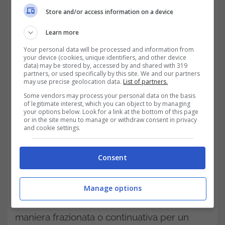
quelle che si prendono cura di un figlio
Store and/or access information on a device
disabile e, dall’altro lato, è pensata anche
Learn more
per i figli e i caregiver che curano le madri
Your personal data will be processed and information from
disabili. Nel primo caso, per la mamma che
your device (cookies, unique identifiers, and other device
data) may be stored by, accessed by and shared with 319
partners, or used specifically by this site. We and our partners
svolge un’attività lavorativa dipendente nel
may use precise geolocation data.
List of partners.
pubblico o nel privato c’è la possibilità di
Some vendors may process your personal data on the basis
of legitimate interest, which you can object to by managing
godere di permessi retribuiti
, necessari per
your options below. Look for a link at the bottom of this page
or in the site menu to manage or withdraw consent in privacy
prendersi cura del soggetto fragile. Inoltre,
and cookie settings.
fino ai 3 anni di età del figlio ha diritto a tre
Consent
giorni di permesso mensili, due ore di
permesso giornaliero oppure al
Manage options
prolungamento del congedo parentale in
maniera frazionata o continuativa per un