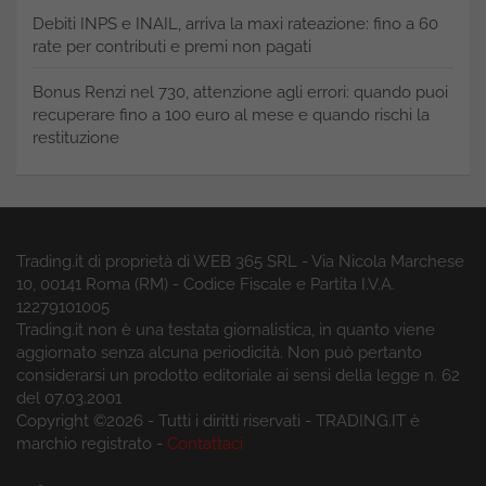
Debiti INPS e INAIL, arriva la maxi rateazione: fino a 60
rate per contributi e premi non pagati
Bonus Renzi nel 730, attenzione agli errori: quando puoi
recuperare fino a 100 euro al mese e quando rischi la
restituzione
Trading.it di proprietà di WEB 365 SRL - Via Nicola Marchese
10, 00141 Roma (RM) - Codice Fiscale e Partita I.V.A.
12279101005
Trading.it non è una testata giornalistica, in quanto viene
aggiornato senza alcuna periodicità. Non può pertanto
considerarsi un prodotto editoriale ai sensi della legge n. 62
del 07.03.2001
Copyright ©2026 - Tutti i diritti riservati - TRADING.IT è
marchio registrato -
Contattaci