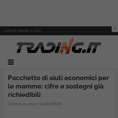
Skip
venerdì, Agosto 7, 2026
to
content
Il mondo del trading online
Trading.it
Pacchetto di aiuti economici per
le mamme: cifre e sostegni già
richiedibili
Ottobre 19, 2024
Giulia Belotti