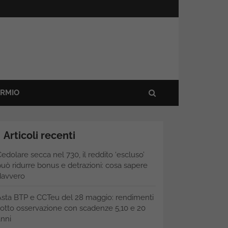
ARMIO
Articoli recenti
edolare secca nel 730, il reddito ‘escluso’
uò ridurre bonus e detrazioni: cosa sapere
davvero
Asta BTP e CCTeu del 28 maggio: rendimenti
otto osservazione con scadenze 5,10 e 20
nni