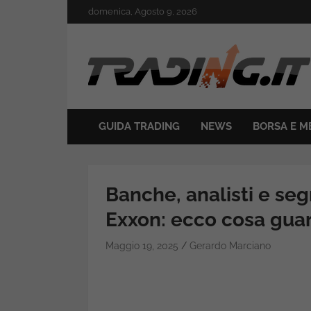
Skip
domenica, Agosto 9, 2026
to
content
Il mondo del trading online
Trading.it
GUIDA TRADING
NEWS
BORSA E M
Banche, analisti e seg
Exxon: ecco cosa gua
Maggio 19, 2025
Gerardo Marciano