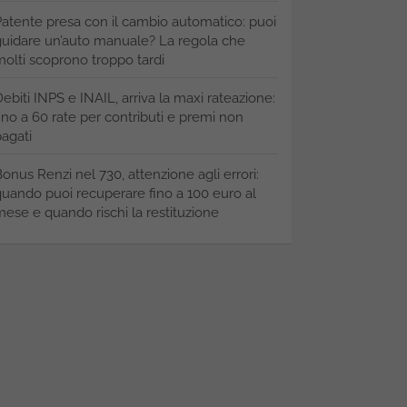
atente presa con il cambio automatico: puoi
uidare un’auto manuale? La regola che
olti scoprono troppo tardi
ebiti INPS e INAIL, arriva la maxi rateazione:
ino a 60 rate per contributi e premi non
agati
onus Renzi nel 730, attenzione agli errori:
uando puoi recuperare fino a 100 euro al
ese e quando rischi la restituzione