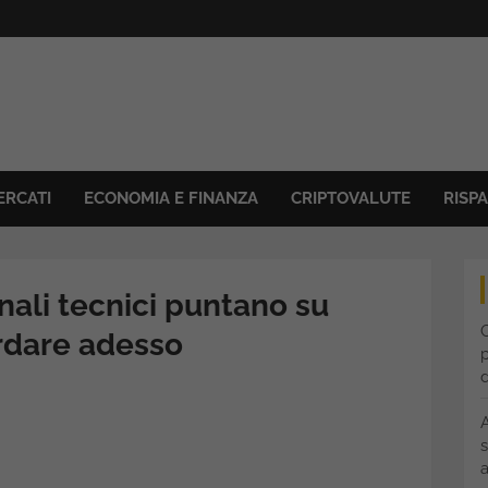
ERCATI
ECONOMIA E FINANZA
CRIPTOVALUTE
RISP
nali tecnici puntano su
C
rdare adesso
p
s
a