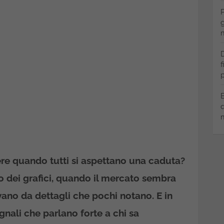
P
g
m
D
f
p
B
q
m
tere quando tutti si aspettano una caduta?
io dei grafici, quando il mercato sembra
ivano da dettagli che pochi notano. E in
gnali che parlano forte a chi sa