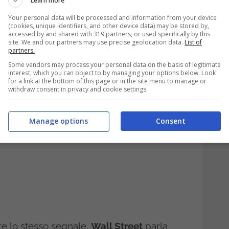
Learn more
a lo fa nel silenzio, senza clamore.
Your personal data will be processed and information from your device
(cookies, unique identifiers, and other device data) may be stored by,
accessed by and shared with 319 partners, or used specifically by this
o, e i numeri lo
site. We and our partners may use precise geolocation data.
List of
partners.
Some vendors may process your personal data on the basis of legitimate
interest, which you can object to by managing your options below. Look
for a link at the bottom of this page or in the site menu to manage or
withdraw consent in privacy and cookie settings.
Manage options
Consent
re lo stesso segnale.
Wall Street
parla