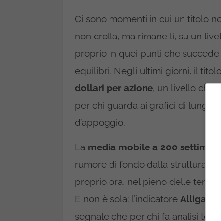
Ci sono momenti in cui un titolo n
non crolla, ma rimane lì, su un liv
proprio in quei punti che succede i
equilibri. Negli ultimi giorni, il titol
dollari per azione
, un livello ch
per chi guarda ai grafici di lungo 
d’appoggio.
La
media mobile a 200 settiman
rumore di fondo dalla struttura ve
proprio ora, nel pieno delle tensioni
E non è sola: l’indicatore
Alligator
segnale che per chi fa analisi tecn