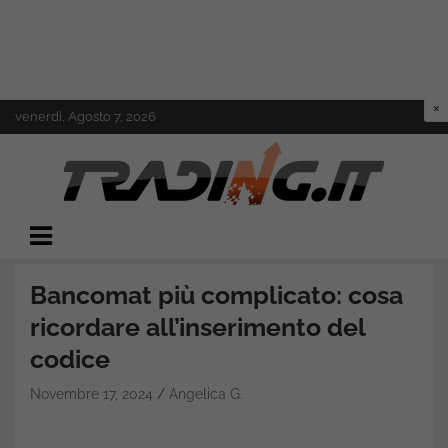
Skip
venerdì, Agosto 7, 2026
to
content
Il mondo del trading online
Trading.it
Bancomat più complicato: cosa
ricordare all’inserimento del
codice
Novembre 17, 2024
Angelica G.