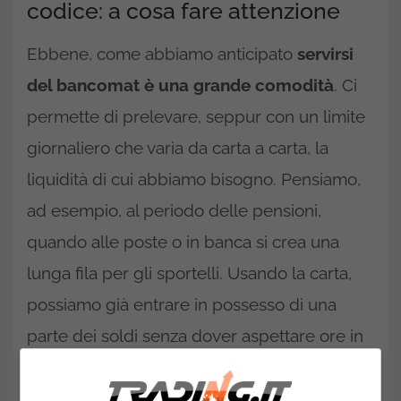
codice: a cosa fare attenzione
Ebbene, come abbiamo anticipato
servirsi
del bancomat è una grande comodità
. Ci
permette di prelevare, seppur con un limite
giornaliero che varia da carta a carta, la
liquidità di cui abbiamo bisogno. Pensiamo,
ad esempio, al periodo delle pensioni,
quando alle poste o in banca si crea una
lunga fila per gli sportelli. Usando la carta,
possiamo già entrare in possesso di una
parte dei soldi senza dover aspettare ore in
coda. Diventa facile comprendere perché
tale soluzione sia così apprezzata. C’è, però,