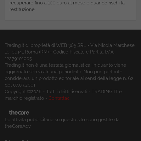
recuperare fino a 100 euro al mese e quando rischi la
restituzione
Trading.it di proprietà di WEB 365 SRL - Via Nicola Marchese
10, 00141 Roma (RM) - Codice Fiscale e Partita I.V.A.
12279101005
Trading.it non è una testata giornalistica, in quanto viene
aggiornato senza alcuna periodicità. Non può pertanto
considerarsi un prodotto editoriale ai sensi della legge n. 62
del 07.03.2001
Copyright ©2026 - Tutti i diritti riservati - TRADING.IT è
marchio registrato -
Contattaci
Le attività pubblicitarie su questo sito sono gestite da
theCoreAdv