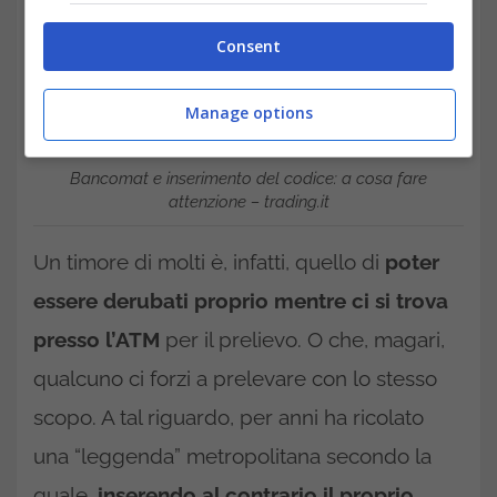
Consent
Manage options
Bancomat e inserimento del codice: a cosa fare
attenzione – trading.it
Un timore di molti è, infatti, quello di
poter
essere derubati proprio mentre ci si trova
presso l’ATM
per il prelievo. O che, magari,
qualcuno ci forzi a prelevare con lo stesso
scopo. A tal riguardo, per anni ha ricolato
una “leggenda” metropolitana secondo la
quale,
inserendo al contrario il proprio