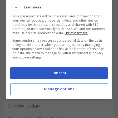
mesi. Simon Peters, analista esperto di
Learn more
criptovalute di eToro, afferma che “l’ultimo
Your personal data will be processed and information from
your device (cookies, unique identifiers, and other device
massimo toccato mostra come adesso la
data) may be stored by, accessed by and shared with 319
partners, or used specifically by this site. We and our partners
criptovaluta debba essere considerata un
may use precise geolocation data.
List of partners.
Some vendors may process your personal data on the basis
asset di investimento mainstream”, ovvero
of legitimate interest, which you can object to by managing
your options below. Look for a link at the bottom of this page
un asset al quale rivolgeranno le proprie
or in the site menu to manage or withdraw consent in privacy
and cookie settings.
attenzioni anche tante altre grandi aziende
protagoniste dell’economia mondiale, oltre a
Consent
quelle citate in precedenza. Secondo le
stime di Peters, questo potrebbe portare le
Manage options
quotazioni del Bitcoin stabilmente in area
70.000 dollari.