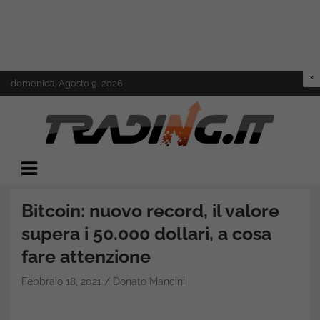
Skip
domenica, Agosto 9, 2026
to
content
Il mondo del trading online
Trading.it
Bitcoin: nuovo record, il valore
supera i 50.000 dollari, a cosa
fare attenzione
Febbraio 18, 2021
Donato Mancini