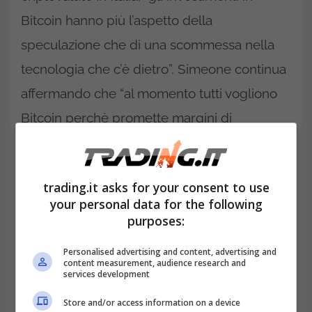
Bitcoin hanno più l’aspetto della
speculazione che di una scommessa nella
tecnologia che c’è dietro”. Simeone continua
affermando che “al momento tutti vogliono
Bitcoin perchè promette margini di
guadagno interessanti ed è anche peggio di
quello che successe nel 2017 quando una
trading.it asks for your consent to use
parte degli investitori scommetteva anche
your personal data for the following
sulla sua tecnologia”.
purposes:
Al contrario, altri analisti ritengono che
Personalised advertising and content, advertising and
content measurement, audience research and
questo rally sia fondato su basi solide e che
services development
sia destinato a continuare anche nei prossimi
Store and/or access information on a device