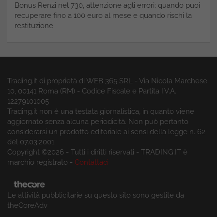
Bonus Renzi nel 730, attenzione agli errori: quando puoi
recuperare fino a 100 euro al mese e quando rischi la
restituzione
Trading.it di proprietà di WEB 365 SRL - Via Nicola Marchese
10, 00141 Roma (RM) - Codice Fiscale e Partita I.V.A.
12279101005
Trading.it non è una testata giornalistica, in quanto viene
aggiornato senza alcuna periodicità. Non può pertanto
considerarsi un prodotto editoriale ai sensi della legge n. 62
del 07.03.2001
Copyright ©2026 - Tutti i diritti riservati - TRADING.IT è
marchio registrato -
Contattaci
Le attività pubblicitarie su questo sito sono gestite da
theCoreAdv