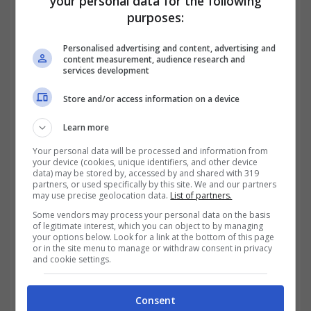
your personal data for the following
difficoltà economica e non solo, purché il
purposes:
debito non superi i 5mila euro e riguardi la
Personalised advertising and content, advertising and
prima (e unica) abitazione. Escluse le case di
content measurement, audience research and
services development
lusso e gli immobili destinati ad altro uso.
Store and/or access information on a device
L’intento è quello di aiutare le persone in
oggettiva difficoltà ad evitare misure
Learn more
drastiche e drammatiche per importi
Your personal data will be processed and information from
your device (cookies, unique identifiers, and other device
data) may be stored by, accessed by and shared with 319
modesti legati alle spese condominiali
partners, or used specifically by this site. We and our partners
may use precise geolocation data.
List of partners.
energetiche.
Some vendors may process your personal data on the basis
of legitimate interest, which you can object to by managing
your options below. Look for a link at the bottom of this page
or in the site menu to manage or withdraw consent in privacy
and cookie settings.
Consent