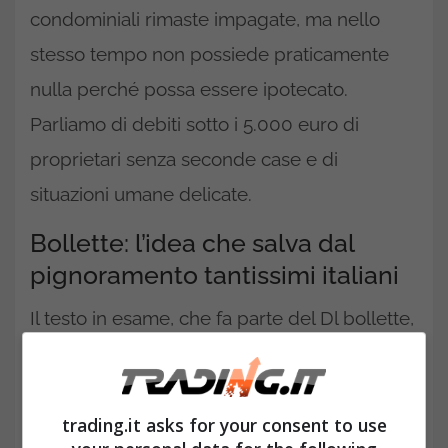
condominiali rimaste impagate, ma nello
stesso tempo non possiede praticamente
nulla perché possa essere ipotecato.
Parliamo di debiti sotto i 5.000 euro di
proprietari senza seconde case e di
situazioni umane delicate.
Bollette: l’idea che salva dal
pignoramento tantissimi italiani
Il testo in esame, che fa parte del Dl bollette,
chiede di fatto una
sospensione delle
procedure esecutive
nei confronti di chi si
trova in una condizione di comprovata
trading.it asks for your consent to use