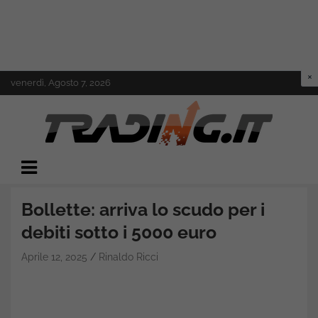
Skip
venerdì, Agosto 7, 2026
to
content
Il mondo del trading online
Trading.it
Bollette: arriva lo scudo per i
debiti sotto i 5000 euro
Aprile 12, 2025
Rinaldo Ricci