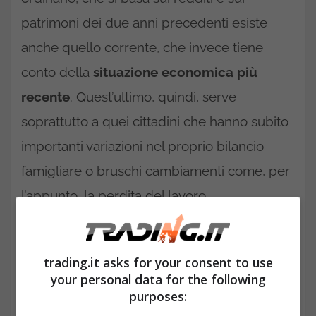
patrimoni dei due anni precedenti esiste
anche quello corrente, che invece tiene
conto della
situazione economica più
recente
. Quest’ultimo, quindi, serve
soprattutto a quei cittadini che hanno subito
importanti variazioni nel proprio bilancio
famigliare o bruschi cambiamenti come, per
l’appunto, la perdita del lavoro.
trading.it asks for your consent to use
your personal data for the following
purposes: