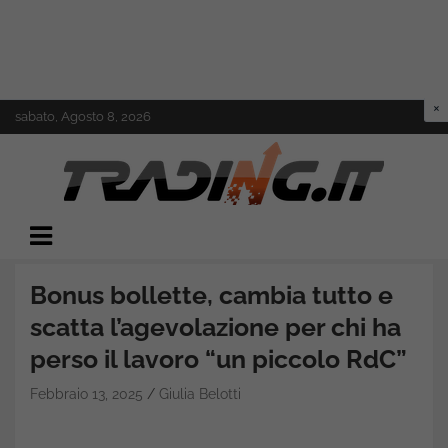
Skip
sabato, Agosto 8, 2026
to
content
Il mondo del trading online
Trading.it
Bonus bollette, cambia tutto e
scatta l’agevolazione per chi ha
perso il lavoro “un piccolo RdC”
Febbraio 13, 2025
Giulia Belotti