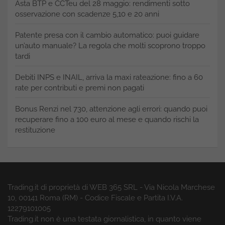
Asta BTP e CCTeu del 28 maggio: rendimenti sotto
osservazione con scadenze 5,10 e 20 anni
Patente presa con il cambio automatico: puoi guidare
un’auto manuale? La regola che molti scoprono troppo
tardi
Debiti INPS e INAIL, arriva la maxi rateazione: fino a 60
rate per contributi e premi non pagati
Bonus Renzi nel 730, attenzione agli errori: quando puoi
recuperare fino a 100 euro al mese e quando rischi la
restituzione
Trading.it di proprietà di WEB 365 SRL - Via Nicola Marchese
10, 00141 Roma (RM) - Codice Fiscale e Partita I.V.A.
12279101005
Trading.it non è una testata giornalistica, in quanto viene