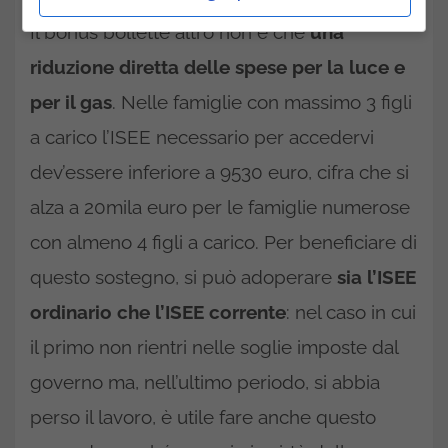
Il bonus bollette altro non è che
una
riduzione diretta delle spese per la luce e
per il gas
. Nelle famiglie con massimo 3 figli
a carico l’ISEE necessario per accedervi
dev’essere inferiore a 9530 euro, cifra che si
alza a 20mila euro per le famiglie numerose
con almeno 4 figli a carico. Per beneficiare di
questo sostegno, si può adoperare
sia l’ISEE
ordinario che l’ISEE corrente
: nel caso in cui
il primo non rientri nelle soglie imposte dal
governo ma, nell’ultimo periodo, si abbia
perso il lavoro, è utile fare anche questo