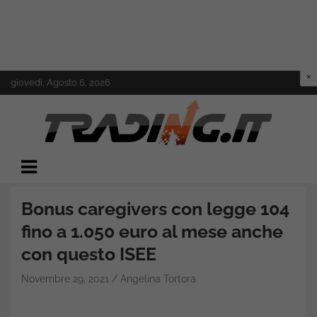
Skip
giovedì, Agosto 6, 2026
to
content
Il mondo del trading online
Trading.it
Bonus caregivers con legge 104
fino a 1.050 euro al mese anche
con questo ISEE
Novembre 29, 2021
Angelina Tortora