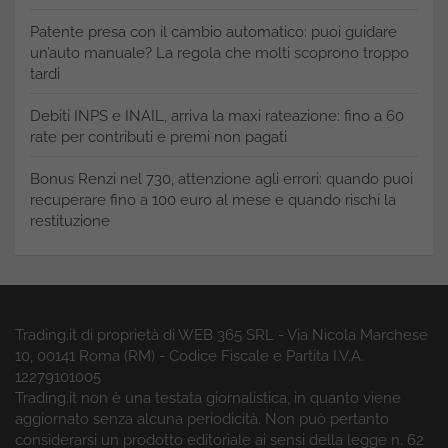
Patente presa con il cambio automatico: puoi guidare
un’auto manuale? La regola che molti scoprono troppo
tardi
Debiti INPS e INAIL, arriva la maxi rateazione: fino a 60
rate per contributi e premi non pagati
Bonus Renzi nel 730, attenzione agli errori: quando puoi
recuperare fino a 100 euro al mese e quando rischi la
restituzione
Trading.it di proprietà di WEB 365 SRL - Via Nicola Marchese
10, 00141 Roma (RM) - Codice Fiscale e Partita I.V.A.
12279101005
Trading.it non è una testata giornalistica, in quanto viene
aggiornato senza alcuna periodicità. Non può pertanto
considerarsi un prodotto editoriale ai sensi della legge n. 62