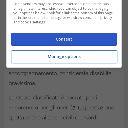
possono accedere alla misura, i beneficiari
Some vendors may process your personal data on the basis
of legitimate interest, which you can object to by managing
che sono maggiorenni fino ad un’età di 67
your options below. Look for a link at the bottom of this page
or in the site menu to manage or withdraw consent in privacy
and cookie settings.
anni con una disabilità media con una
percentuale che va
dal 67 al 99%
,
Consent
considerata disabilità media. Oppure, invalidi
totali al 100%, considerata disabilità grave,
Manage options
infine, i titolari dell’indennità di
accompagnamento, considerata disabilità
gravissima.
La stessa classificata è operata per i
minorenni o per gli over 67. La prestazione
spetta anche ai ciechi civili e ai sordi.