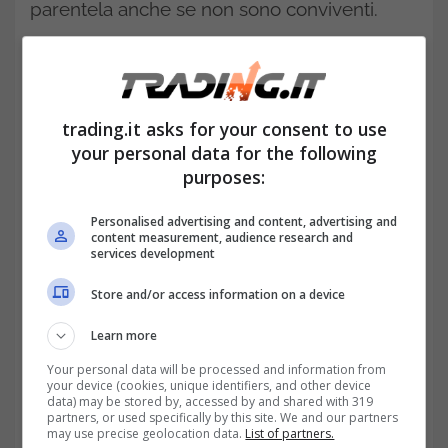
parentela anche se non sono conviventi.
Inoltre, possono fare domanda anche i
soggetti conviventi e legati da unione civile,
sorelle, fratelli, curatore, tutore.
trading.it asks for your consent to use
your personal data for the following
LEGGI ANCHE>>>
Pensioni e contributi per
purposes:
chi assiste un familiare con legge 104:
Personalised advertising and content, advertising and
quello che non ti aspetti
content measurement, audience research and
services development
Per accedere alla misura è indispensabile il
Store and/or access information on a device
grado di disabilità. Infatti, nel bando per la
Learn more
partecipazione al programma, è distinta la
Your personal data will be processed and information from
your device (cookies, unique identifiers, and other device
disabilità medica, disabilità grave e
data) may be stored by, accessed by and shared with 319
partners, or used specifically by this site. We and our partners
gravissima. Inoltre, il bando specifica che
may use precise geolocation data.
List of partners.