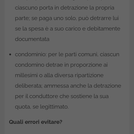
ciascuno porta in detrazione la propria
parte; se paga uno solo, può detrarre lui
se la spesa è a suo carico e debitamente
documentata
condominio: per le parti comuni, ciascun
condomino detrae in proporzione ai
millesimi o alla diversa ripartizione
deliberata; ammessa anche la detrazione
per il conduttore che sostiene la sua
quota, se legittimato.
Quali errori evitare?