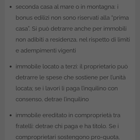
seconda casa al mare o in montagna: i
bonus edilizi non sono riservati alla “prima
casa”. Si può detrarre anche per immobili
non adibiti a residenza, nel rispetto di limiti
e adempimenti vigenti
immobile locato a terzi: il proprietario può
detrarre le spese che sostiene per l’unità
locata; se i lavori li paga l’inquilino con
consenso, detrae l’inquilino
immobile ereditato in comproprietà tra
fratelli: detrae chi paga e ha titolo. Se i
comproprietari sostengono pro-quota,