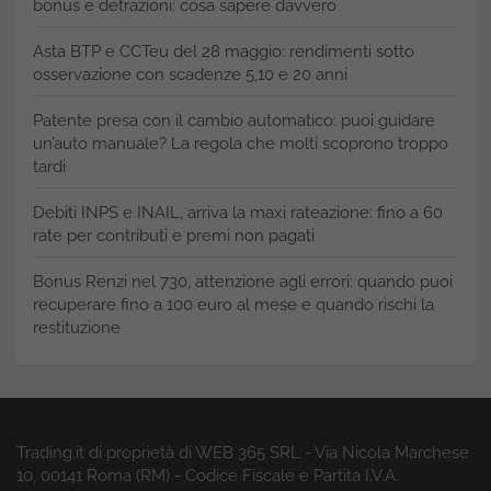
bonus e detrazioni: cosa sapere davvero
Asta BTP e CCTeu del 28 maggio: rendimenti sotto
osservazione con scadenze 5,10 e 20 anni
Patente presa con il cambio automatico: puoi guidare
un’auto manuale? La regola che molti scoprono troppo
tardi
Debiti INPS e INAIL, arriva la maxi rateazione: fino a 60
rate per contributi e premi non pagati
Bonus Renzi nel 730, attenzione agli errori: quando puoi
recuperare fino a 100 euro al mese e quando rischi la
restituzione
Trading.it di proprietà di WEB 365 SRL - Via Nicola Marchese
10, 00141 Roma (RM) - Codice Fiscale e Partita I.V.A.