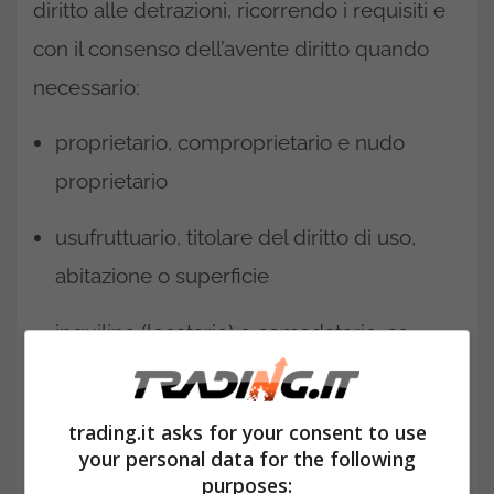
diritto alle detrazioni, ricorrendo i requisiti e
con il consenso dell’avente diritto quando
necessario:
proprietario, comproprietario e nudo
proprietario
usufruttuario, titolare del diritto di uso,
abitazione o superficie
inquilino (locatario) e comodatario, se
autorizzati a eseguire i lavori
futuro acquirente immesso nel possesso
trading.it asks for your consent to use
your personal data for the following
con preliminare registrato
purposes: