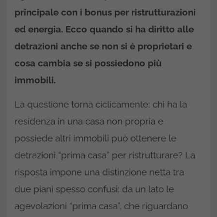
principale con i bonus per ristrutturazioni
ed energia. Ecco quando si ha diritto alle
detrazioni anche se non si è proprietari e
cosa cambia se si possiedono più
immobili.
La questione torna ciclicamente: chi ha la
residenza in una casa non propria e
possiede altri immobili può ottenere le
detrazioni “prima casa” per ristrutturare? La
risposta impone una distinzione netta tra
due piani spesso confusi: da un lato le
agevolazioni “prima casa”, che riguardano