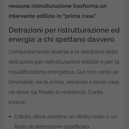
nessuna ristrutturazione trasforma un
intervento edilizio in “prima casa”.
Detrazioni per ristrutturazione ed
energia: a chi spettano davvero
Completamente diversa è la disciplina delle
detrazioni per ristrutturazioni edilizie e per la
riqualificazione energetica. Qui non conta se
l’immobile sia la prima, seconda o terza casa,
né dove sia fissata la residenza. Conta
invece:
il titolo: deve esistere un diritto reale o un
titolo di detenzione qualificato