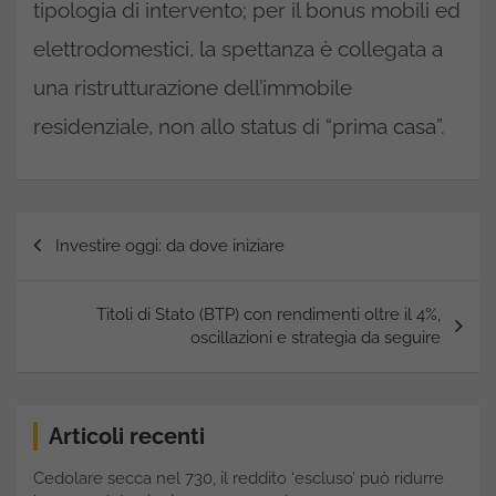
tipologia di intervento; per il bonus mobili ed
elettrodomestici, la spettanza è collegata a
una ristrutturazione dell’immobile
residenziale, non allo status di “prima casa”.
Navigazione
Investire oggi: da dove iniziare
articoli
Titoli di Stato (BTP) con rendimenti oltre il 4%,
oscillazioni e strategia da seguire
Articoli recenti
Cedolare secca nel 730, il reddito ‘escluso’ può ridurre