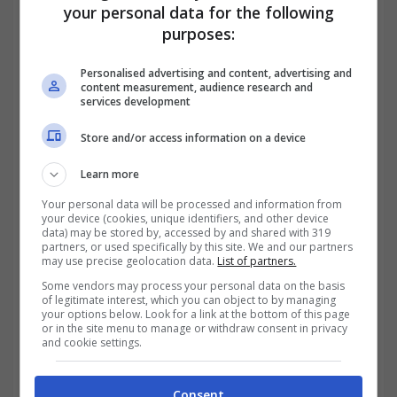
2025 tornerà al 36%. Il beneficio si ripartisce
your personal data for the following
in 10 rate annuali di pari importo da detrarre
purposes:
dall’imposta lorda.
Personalised advertising and content, advertising and
content measurement, audience research and
services development
Store and/or access information on a device
Learn more
Your personal data will be processed and information from
your device (cookies, unique identifiers, and other device
data) may be stored by, accessed by and shared with 319
partners, or used specifically by this site. We and our partners
may use precise geolocation data.
List of partners.
Some vendors may process your personal data on the basis
of legitimate interest, which you can object to by managing
your options below. Look for a link at the bottom of this page
or in the site menu to manage or withdraw consent in privacy
Normativa e funzionamento delle detrazioni – trading.it
and cookie settings.
Consent