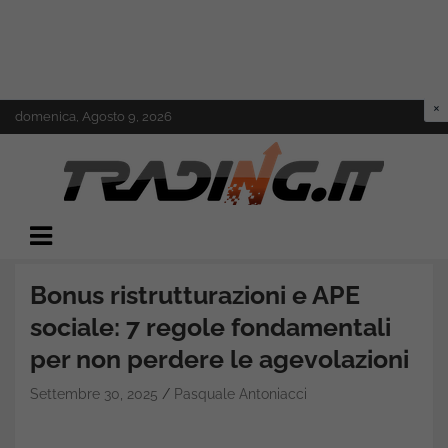
Skip
domenica, Agosto 9, 2026
to
content
Il mondo del trading online
Trading.it
Bonus ristrutturazioni e APE
sociale: 7 regole fondamentali
per non perdere le agevolazioni
Settembre 30, 2025
Pasquale Antoniacci