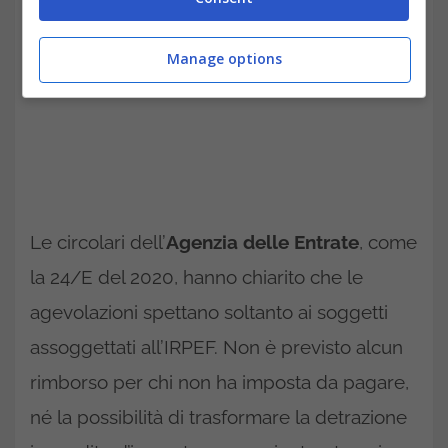
Manage options
Le circolari dell’
Agenzia delle Entrate
, come
la 24/E del 2020, hanno chiarito che le
agevolazioni spettano soltanto ai soggetti
assoggettati all’IRPEF. Non è previsto alcun
rimborso per chi non ha imposta da pagare,
né la possibilità di trasformare la detrazione