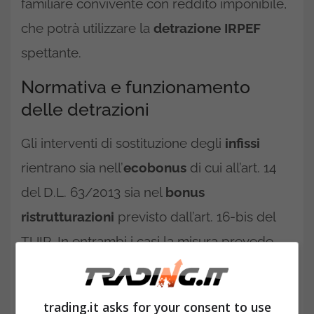
familiare convivente con reddito imponibile,
che potrà utilizzare la
detrazione IRPEF
spettante.
Normativa e funzionamento
delle detrazioni
Gli interventi di sostituzione degli
infissi
rientrano sia nell’
ecobonus
di cui all’art. 14
del D.L. 63/2013 sia nel
bonus
ristrutturazioni
previsto dall’art. 16-bis del
TUIR. In entrambi i casi la misura prevede
una
detrazione IRPEF
del 50% delle spese
sostenute fino al 31 dicembre 2024, che dal
trading.it asks for your consent to use