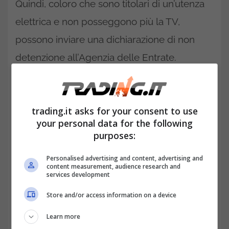
Quindi, coloro che sono titolari di un’utenza
elettrica e non posseggono più la TV,
possono inviare una dichiarazione di non
detenzione all’Agenzia delle Entrate.
LEGGI ANCHE:
Canone Rai, ecco cosa sta
succedendo: cifre e sconti
trading.it asks for your consent to use
your personal data for the following
Dichiarazione di non detenzione
purposes:
I contribuenti che sono titolari di un’utenza
Personalised advertising and content, advertising and
elettrica per uso domestico residenziale e
content measurement, audience research and
services development
non vogliono più pagare l’abbonamento
Store and/or access information on a device
annuale del canone RAI, perché non sono in
Learn more
possesso di TV in alcuna dimora, possono