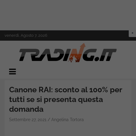
Skip
venerdì, Agosto 7, 2026
to
content
Il mondo del trading online
Trading.it
Canone RAI: sconto al 100% per
tutti se si presenta questa
domanda
Settembre 27, 2021
Angelina Tortora