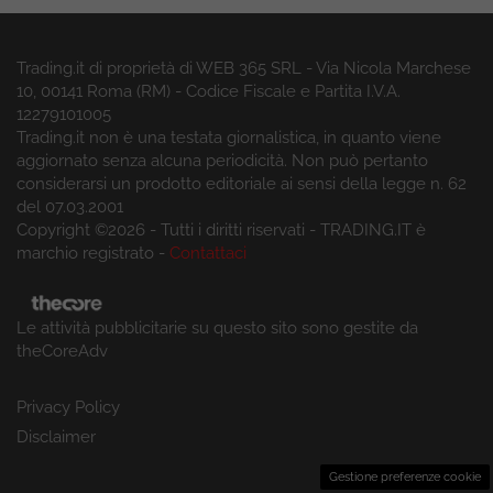
Trading.it di proprietà di WEB 365 SRL - Via Nicola Marchese
10, 00141 Roma (RM) - Codice Fiscale e Partita I.V.A.
12279101005
Trading.it non è una testata giornalistica, in quanto viene
aggiornato senza alcuna periodicità. Non può pertanto
considerarsi un prodotto editoriale ai sensi della legge n. 62
del 07.03.2001
Copyright ©2026 - Tutti i diritti riservati - TRADING.IT è
marchio registrato -
Contattaci
Le attività pubblicitarie su questo sito sono gestite da
theCoreAdv
Privacy Policy
Disclaimer
Gestione preferenze cookie