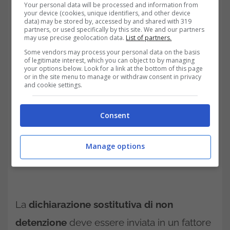
Your personal data will be processed and information from
inviare una dichiarazione sostitutiva di non
your device (cookies, unique identifiers, and other device
data) may be stored by, accessed by and shared with 319
detenzione. Il modulo è scaricabile dal sito
partners, or used specifically by this site. We and our partners
may use precise geolocation data.
List of partners.
dell’Agenzia delle Entrate (Quadro A).
Some vendors may process your personal data on the basis
of legitimate interest, which you can object to by managing
your options below. Look for a link at the bottom of this page
or in the site menu to manage or withdraw consent in privacy
and cookie settings.
Consent
Manage options
La
dichiarazione sostitutiva di non
detenzione
deve essere inviata in un fattore