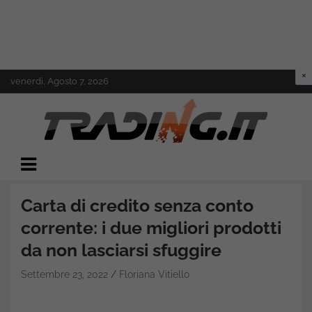
Skip
venerdì, Agosto 7, 2026
to
content
Il mondo del trading online
Trading.it
Carta di credito senza conto
corrente: i due migliori prodotti
da non lasciarsi sfuggire
Settembre 23, 2022
Floriana Vitiello