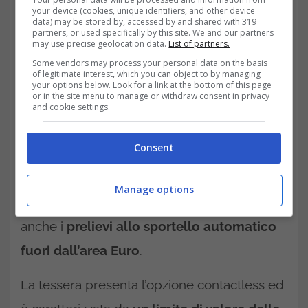
your device (cookies, unique identifiers, and other device
data) may be stored by, accessed by and shared with 319
partners, or used specifically by this site. We and our partners
may use precise geolocation data.
List of partners.
Some vendors may process your personal data on the basis
of legitimate interest, which you can object to by managing
your options below. Look for a link at the bottom of this page
or in the site menu to manage or withdraw consent in privacy
and cookie settings.
Inoltre, utilizzando la carta di debito Hype i
Consent
prelievi allo sportello automatico sono
gratuiti sia in Italia che in tutta l’area Euro. Ma
Manage options
quello che stupisce è che sono gratuiti
anche i
prelievi allo sportello automatico
fuori dall’area Euro
.
La tessera presenta l’opzione contactless ed