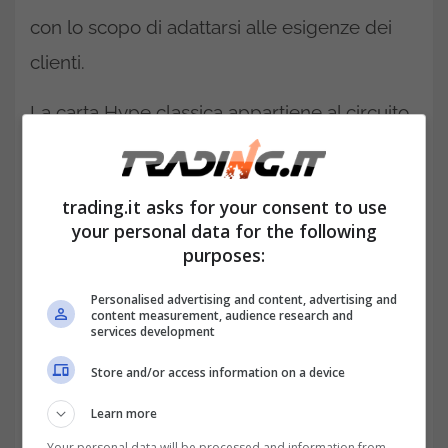
con lo scopo di adattarsi alle esigenze dei
clienti.
La carta Hype classica appartiene al circuito
MasterCard ed è emessa dalla banca Hype.
Si tratta di un prodotto estremamente
trading.it asks for your consent to use
conveniente dal punto di vista economico,
your personal data for the following
perché non presenta costi di attivazione e
purposes:
anche il canone annuo è gratuito per il primo
Personalised advertising and content, advertising and
content measurement, audience research and
anno.
services development
Store and/or access information on a device
Learn more
Your personal data will be processed and information from