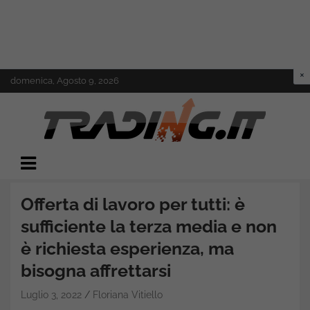
Skip
domenica, Agosto 9, 2026
to
content
Il mondo del trading online
Trading.it
Offerta di lavoro per tutti: è
sufficiente la terza media e non
è richiesta esperienza, ma
bisogna affrettarsi
Luglio 3, 2022
Floriana Vitiello