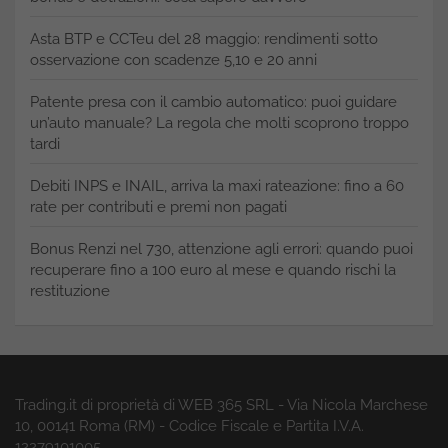
Asta BTP e CCTeu del 28 maggio: rendimenti sotto
osservazione con scadenze 5,10 e 20 anni
Patente presa con il cambio automatico: puoi guidare
un’auto manuale? La regola che molti scoprono troppo
tardi
Debiti INPS e INAIL, arriva la maxi rateazione: fino a 60
rate per contributi e premi non pagati
Bonus Renzi nel 730, attenzione agli errori: quando puoi
recuperare fino a 100 euro al mese e quando rischi la
restituzione
Trading.it di proprietà di WEB 365 SRL - Via Nicola Marchese
10, 00141 Roma (RM) - Codice Fiscale e Partita I.V.A.
12279101005