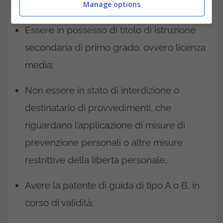
procedimenti pendenti;
Manage options
Essere in possesso di titolo di istruzione
secondaria di primo grado, ovvero licenza
media;
Non essere in stato di interdizione o
destinatario di provvedimenti, che
riguardano l’applicazione di misure di
prevenzione personali o altre misure
restrittive della libertà personale;
Avere la patente di guida di tipo A o B, in
corso di validità;