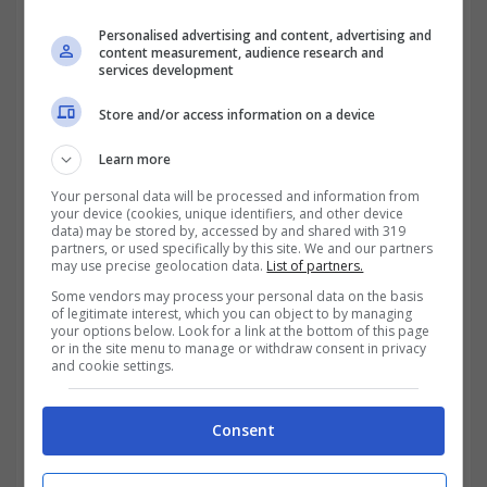
e politici;
Personalised advertising and content, advertising and
content measurement, audience research and
Avere l’idoneità fisica allo svolgimento
services development
delle mansioni;
Store and/or access information on a device
Essere in possesso di un’adeguata
Learn more
copertura vaccinale antitetanica;
Your personal data will be processed and information from
your device (cookies, unique identifiers, and other device
data) may be stored by, accessed by and shared with 319
partners, or used specifically by this site. We and our partners
Non essere stato licenziato per giusta
may use precise geolocation data.
List of partners.
causa o per giustificato motivo soggettivo
Some vendors may process your personal data on the basis
of legitimate interest, which you can object to by managing
da ASIA Napoli Spa o da altre società
your options below. Look for a link at the bottom of this page
or in the site menu to manage or withdraw consent in privacy
partecipate dal Comune di Napoli;
and cookie settings.
Non aver subito condanne penali e non
Consent
essere stato rinviato a giudizio in