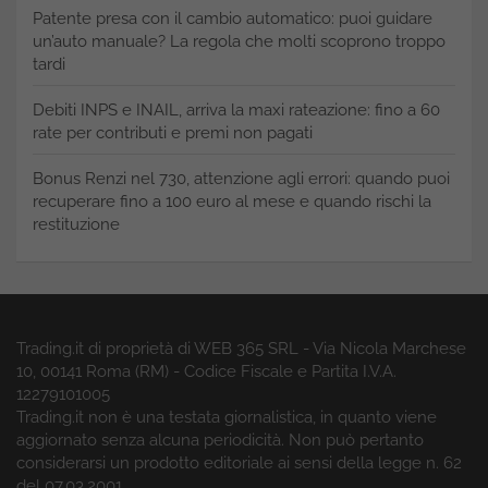
Patente presa con il cambio automatico: puoi guidare
un’auto manuale? La regola che molti scoprono troppo
tardi
Debiti INPS e INAIL, arriva la maxi rateazione: fino a 60
rate per contributi e premi non pagati
Bonus Renzi nel 730, attenzione agli errori: quando puoi
recuperare fino a 100 euro al mese e quando rischi la
restituzione
Trading.it di proprietà di WEB 365 SRL - Via Nicola Marchese
10, 00141 Roma (RM) - Codice Fiscale e Partita I.V.A.
12279101005
Trading.it non è una testata giornalistica, in quanto viene
aggiornato senza alcuna periodicità. Non può pertanto
considerarsi un prodotto editoriale ai sensi della legge n. 62
del 07.03.2001