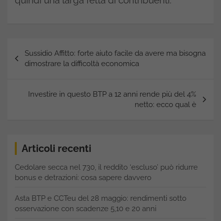
quindi una larga fetta di contribuenti.
Navigazione
Sussidio Affitto: forte aiuto facile da avere ma bisogna
articoli
dimostrare la difficoltà economica
Investire in questo BTP a 12 anni rende più del 4%
netto: ecco qual è
Articoli recenti
Cedolare secca nel 730, il reddito ‘escluso’ può ridurre
bonus e detrazioni: cosa sapere davvero
Asta BTP e CCTeu del 28 maggio: rendimenti sotto
osservazione con scadenze 5,10 e 20 anni