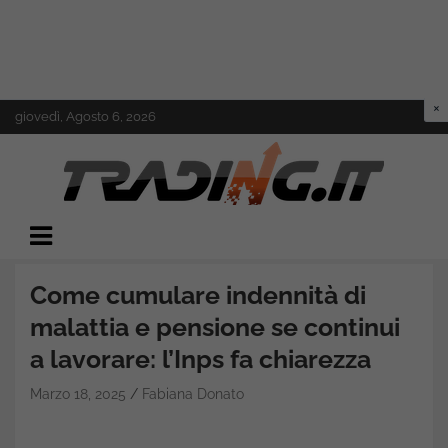
Skip
giovedì, Agosto 6, 2026
to
content
Il mondo del trading online
Trading.it
Come cumulare indennità di
malattia e pensione se continui
a lavorare: l’Inps fa chiarezza
Marzo 18, 2025
Fabiana Donato