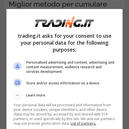
Miglior metodo per cumulare
indennità di malattia e pensione,
come fare
trading.it asks for your consent to use
your personal data for the following
purposes:
Personalised advertising and content, advertising and
content measurement, audience research and
services development
Store and/or access information on a device
Learn more
Your personal data will be processed and information from
your device (cookies, unique identifiers, and other device
Da qui subentrano tutta una serie di dilemmi,
data) may be stored by, accessed by and shared with 319
partners, or used specifically by this site. We and our partners
non solo la cumulabilità, quanto anche
la
may use precise geolocation data.
List of partners.