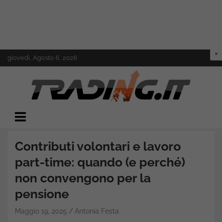
Skip
giovedì, Agosto 6, 2026
to
content
Il mondo del trading online
Trading.it
Contributi volontari e lavoro
part-time: quando (e perché)
non convengono per la
pensione
Maggio 19, 2025
Antonia Festa