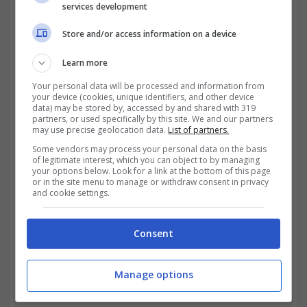
services development
Store and/or access information on a device
Il costo per il riconoscimento, infatti, rimane
Learn more
molto elevato e chi già ha un lavoro part-
Your personal data will be processed and information from
time e ha diritto all’accredito delle 52
your device (cookies, unique identifiers, and other device
data) may be stored by, accessed by and shared with 319
partners, or used specifically by this site. We and our partners
settimane annue per la pensione,
may use precise geolocation data.
List of partners.
provvedere ai contributi volontari
potrebbe
Some vendors may process your personal data on the basis
of legitimate interest, which you can object to by managing
essere una spesa superflua
. Il prezzo varia a
your options below. Look for a link at the bottom of this page
or in the site menu to manage or withdraw consent in privacy
seconda della
retribuzione media
and cookie settings.
percepita negli ultimi 12 mesi di lavoro
; di
Consent
conseguenza, chi ha uno stipendio più ricco
deve pagare di più. In media, per il
Manage options
pagamento di un anno di contributi volontari