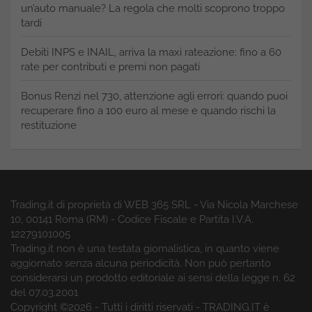
un’auto manuale? La regola che molti scoprono troppo
tardi
Debiti INPS e INAIL, arriva la maxi rateazione: fino a 60
rate per contributi e premi non pagati
Bonus Renzi nel 730, attenzione agli errori: quando puoi
recuperare fino a 100 euro al mese e quando rischi la
restituzione
Trading.it di proprietà di WEB 365 SRL - Via Nicola Marchese
10, 00141 Roma (RM) - Codice Fiscale e Partita I.V.A.
12279101005
Trading.it non è una testata giornalistica, in quanto viene
aggiornato senza alcuna periodicità. Non può pertanto
considerarsi un prodotto editoriale ai sensi della legge n. 62
del 07.03.2001
Copyright ©2026 - Tutti i diritti riservati - TRADING.IT è