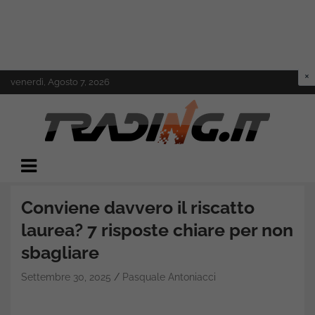
Skip
venerdì, Agosto 7, 2026
to
content
Il mondo del trading online
Trading.it
Conviene davvero il riscatto
laurea? 7 risposte chiare per non
sbagliare
Settembre 30, 2025
Pasquale Antoniacci