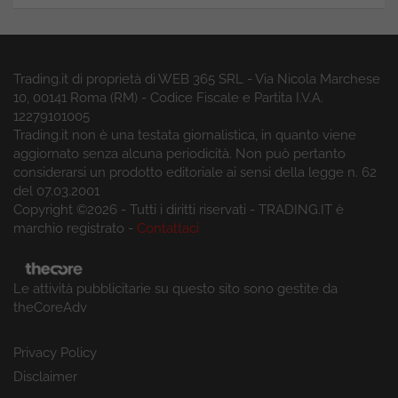
Trading.it di proprietà di WEB 365 SRL - Via Nicola Marchese
10, 00141 Roma (RM) - Codice Fiscale e Partita I.V.A.
12279101005
Trading.it non è una testata giornalistica, in quanto viene
aggiornato senza alcuna periodicità. Non può pertanto
considerarsi un prodotto editoriale ai sensi della legge n. 62
del 07.03.2001
Copyright ©2026 - Tutti i diritti riservati - TRADING.IT è
marchio registrato -
Contattaci
Le attività pubblicitarie su questo sito sono gestite da
theCoreAdv
Privacy Policy
Disclaimer