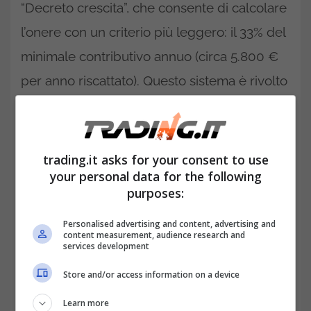
“Decreto crescita”, che consente di calcolare
l’onere con un criterio più leggero: il 33% del
minimale contributivo annuo (circa 5.800 €
per anno riscattato). Questo sistema è rivolto
in particolare a giovani e lavoratori con
redditi medio-bassi. La richiesta si presenta
online sul portale
INPS
e può essere estesa
trading.it asks for your consent to use
your personal data for the following
fino a un massimo di 10 anni, a seconda
purposes:
della durata del corso di studi.
Personalised advertising and content, advertising and
content measurement, audience research and
services development
Store and/or access information on a device
Learn more