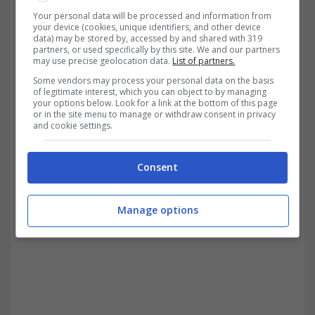
Your personal data will be processed and information from
your device (cookies, unique identifiers, and other device
data) may be stored by, accessed by and shared with 319
partners, or used specifically by this site. We and our partners
may use precise geolocation data.
List of partners.
Some vendors may process your personal data on the basis
of legitimate interest, which you can object to by managing
your options below. Look for a link at the bottom of this page
Come funziona il riscatto della laurea e chi può
or in the site menu to manage or withdraw consent in privacy
and cookie settings.
beneficiarne – trading.it
Consent
Manage options