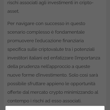
rischi associati agli investimenti in cripto-
asset.
Per navigare con successo in questo
scenario complesso è fondamentale
promuovere l’educazione finanziaria
specifica sulle criptovalute tra i potenziali
investitori italiani ed enfatizzare l’importanza
della prudenza nell’approccio a queste
nuove forme d’investimento. Solo così sarà
possibile sfruttare appieno le opportunità
offerte dal mercato crypto minimizzando al
contempo i rischi ad esso associati.