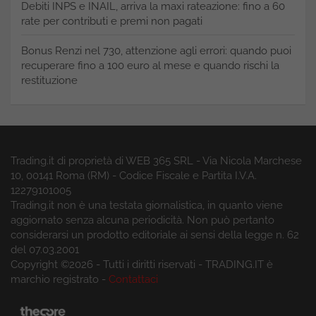
Debiti INPS e INAIL, arriva la maxi rateazione: fino a 60
rate per contributi e premi non pagati
Bonus Renzi nel 730, attenzione agli errori: quando puoi
recuperare fino a 100 euro al mese e quando rischi la
restituzione
Trading.it di proprietà di WEB 365 SRL - Via Nicola Marchese
10, 00141 Roma (RM) - Codice Fiscale e Partita I.V.A.
12279101005
Trading.it non è una testata giornalistica, in quanto viene
aggiornato senza alcuna periodicità. Non può pertanto
considerarsi un prodotto editoriale ai sensi della legge n. 62
del 07.03.2001
Copyright ©2026 - Tutti i diritti riservati - TRADING.IT è
marchio registrato -
Contattaci