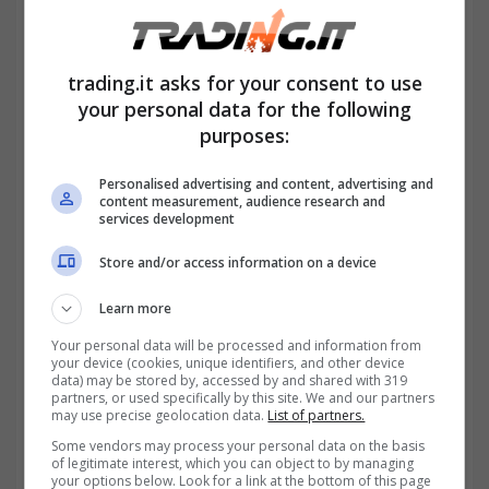
Quale tipo di rapporto emerge
tra gli italiani e l’innovativo
mondo delle criptovalute?
trading.it asks for your consent to use
your personal data for the following
purposes:
Personalised advertising and content, advertising and
content measurement, audience research and
services development
Store and/or access information on a device
Learn more
Your personal data will be processed and information from
your device (cookies, unique identifiers, and other device
data) may be stored by, accessed by and shared with 319
partners, or used specifically by this site. We and our partners
may use precise geolocation data.
List of partners.
Il rapporto tra gli italiani e l’innovativo mondo
Some vendors may process your personal data on the basis
delle criptovalute è complesso e sfaccettato,
of legitimate interest, which you can object to by managing
your options below. Look for a link at the bottom of this page