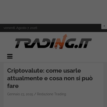
Skip
venerdì, Agosto 7, 2026
to
content
Il mondo del trading online
Trading.it
Criptovalute: come usarle
attualmente e cosa non si può
fare
Gennaio 23, 2025
Redazione Trading