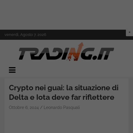
Skip
venerdì, Agosto 7, 2026
to
content
Il mondo del trading online
Trading.it
Crypto nei guai: la situazione di
Delta e Iota deve far riflettere
Ottobre 6, 2024
Leonardo Pasquali