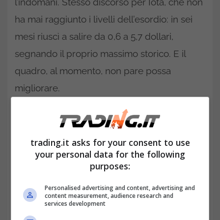
l’indomani. Stesso discorso per Iota, che non
ha mai raggiunto i livelli dell’esordio: in sei
mesi riuscì a salire da 0,6 a 5,7 dollari,
segnando il proprio massimo storico. E il
quadro, al momento, non pare possa
migliorare.
Delta e Iota, che fare?
Investimenti fermi in attesa di
uno spike
trading.it asks for your consent to use
your personal data for the following
purposes:
Personalised advertising and content, advertising and
content measurement, audience research and
services development