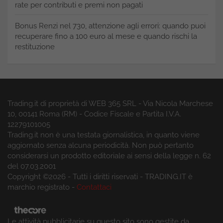
rate per contributi e premi non pagati
Bonus Renzi nel 730, attenzione agli errori: quando puoi
recuperare fino a 100 euro al mese e quando rischi la
restituzione
Trading.it di proprietà di WEB 365 SRL - Via Nicola Marchese
10, 00141 Roma (RM) - Codice Fiscale e Partita I.V.A.
12279101005
Trading.it non è una testata giornalistica, in quanto viene
aggiornato senza alcuna periodicità. Non può pertanto
considerarsi un prodotto editoriale ai sensi della legge n. 62
del 07.03.2001
Copyright ©2026 - Tutti i diritti riservati - TRADING.IT è
marchio registrato -
Contattaci
Le attività pubblicitarie su questo sito sono gestite da