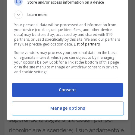
Store and/or access information on a device
Learn more
Your personal data will be processed and information from
your device (cookies, unique identifiers, and other device
data) may be stored by, accessed by and shared with 319
partners, or used specifically by this site. We and our partners
may use precise geolocation data.
List of partners.
La capitalizzazione di mercato di Delta è
Some vendors may process your personal data on the basis
ferma a 18 milioni di dollari, facendola
of legitimate interest, which you can object to by managing
your options below. Look for a link at the bottom of this page
rientrare quindi tra i cosiddetti ‘token minori’.
or in the site menu to manage or withdraw consent in privacy
and cookie settings.
Un caso particolare, visto che dal 2021, da
quando è nata,
non ha mai fornito
Consent
performance entusiasmanti
. Nel 2024
Manage options
aveva riacceso le speranze dei trader,
superando la soglia di 1,4 dollari per poi
ricominciare a scendere; il suo andamento è