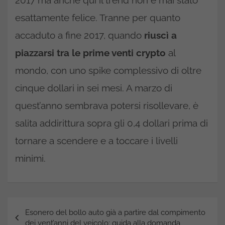
2017 ma anche qui il trend non è mai stato
esattamente felice. Tranne per quanto
accaduto a fine 2017, quando
riuscì a
piazzarsi tra le prime venti crypto
al
mondo, con uno spike complessivo di oltre
cinque dollari in sei mesi. A marzo di
quest’anno sembrava potersi risollevare, è
salita addirittura sopra gli 0,4 dollari prima di
tornare a scendere e a toccare i livelli
minimi.
Navigazione
Esonero del bollo auto già a partire dal compimento
articoli
dei vent’anni del veicolo: guida alla domanda