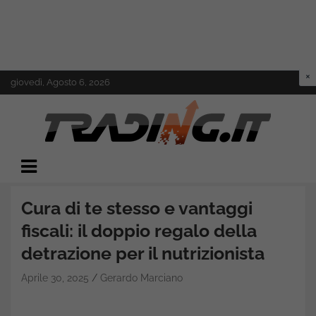
Skip
giovedì, Agosto 6, 2026
to
content
Il mondo del trading online
Trading.it
Cura di te stesso e vantaggi
fiscali: il doppio regalo della
detrazione per il nutrizionista
Aprile 30, 2025
Gerardo Marciano