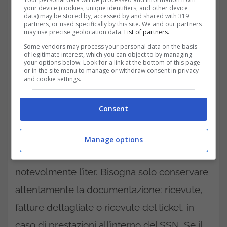
your device (cookies, unique identifiers, and other device
data) may be stored by, accessed by and shared with 319
partners, or used specifically by this site. We and our partners
may use precise geolocation data.
List of partners.
Some vendors may process your personal data on the basis
of legitimate interest, which you can object to by managing
your options below. Look for a link at the bottom of this page
or in the site menu to manage or withdraw consent in privacy
and cookie settings.
La detrazione è pari al 19% della spesa
sostenuta, ma è necessario che superi la
Consent
franchigia di 129,11 euro prevista per tutte le
spese sanitarie. Non serve alcuna
Manage options
prescrizione medica, semplificando
notevolmente l’iter. Bisogna solo conservare
attentamente la documentazione: ricevute,
fatture dettagliate o ricevute del ticket, in
caso di prestazioni all’interno del SSN. Se il