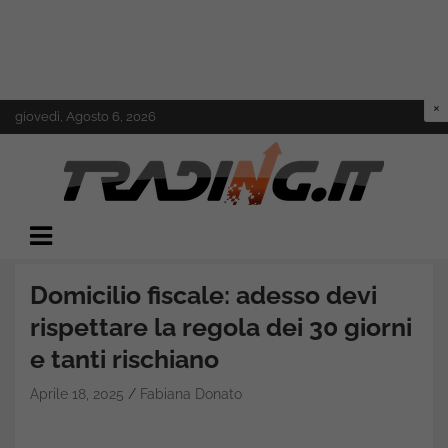
Skip
giovedì, Agosto 6, 2026
to
content
Il mondo del trading online
Trading.it
Domicilio fiscale: adesso devi
rispettare la regola dei 30 giorni
e tanti rischiano
Aprile 18, 2025
Fabiana Donato