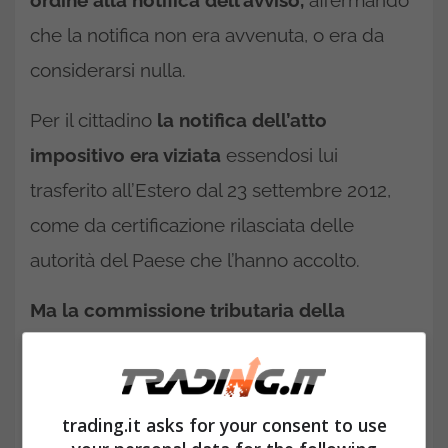
ordine alla notifica dell’avviso,
affermando
che la notifica non era avvenuta, o era da
considerarsi nulla.
Per il cittadino
la notifica dell’atto
impositivo era viziata
essendosi lui
trasferito all’Estero dal 23 settembre 2012,
come da certificazione rilasciata delle
autorità del Paese che l’hanno accolto.
Ma la commissione tributaria della
Campania rigetta ciò.
Afferma l’avviso era
stato regolarmente notificato il 3 aprile 2013,
e che la notifica era stata posta in essere nel
trading.it asks for your consent to use