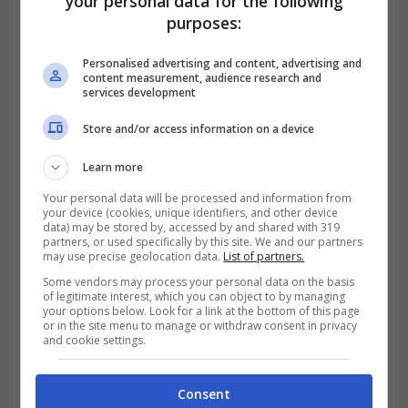
your personal data for the following
domicilio fiscale di Napoli dato che la sua
purposes:
variazione, era avvenuta solo il 28 marzo
Personalised advertising and content, advertising and
2013.
Cosa si evince?
content measurement, audience research and
services development
Che non era ancora passato il termine
Store and/or access information on a device
dell’art. 60 del DPR n. 600 del ’73: ossia la
Learn more
regola dei 30 giorni.
Il soggetto censurava
Your personal data will be processed and information from
la sentenza perché trattava solo un aspetto
your device (cookies, unique identifiers, and other device
data) may be stored by, accessed by and shared with 319
delle questioni sottoposte, e non
partners, or used specifically by this site. We and our partners
may use precise geolocation data.
List of partners.
valutandone il profilo globale. Ribadisce le
Some vendors may process your personal data on the basis
of legitimate interest, which you can object to by managing
sue posizioni rifacendosi al rito degli
your options below. Look for a link at the bottom of this page
or in the site menu to manage or withdraw consent in privacy
irreperibili.
and cookie settings.
Consent