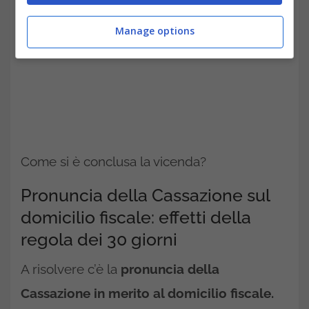
Manage options
Come si è conclusa la vicenda?
Pronuncia della Cassazione sul
domicilio fiscale: effetti della
regola dei 30 giorni
A risolvere c’è la
pronuncia della
Cassazione in merito al domicilio fiscale.