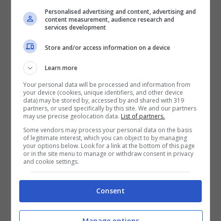
Personalised advertising and content, advertising and
content measurement, audience research and
services development
Store and/or access information on a device
Learn more
Your personal data will be processed and information from
your device (cookies, unique identifiers, and other device
data) may be stored by, accessed by and shared with 319
partners, or used specifically by this site. We and our partners
may use precise geolocation data.
List of partners.
Some vendors may process your personal data on the basis
Si avanza la richiesta di
una nuova istanza.
Il
of legitimate interest, which you can object to by managing
your options below. Look for a link at the bottom of this page
caso potrebbe essere rilevante non solo in
or in the site menu to manage or withdraw consent in privacy
and cookie settings.
questo episodio, perché quando la
giurisprudenza entra in gioco consolida
Consent
degli elementi e delle possibilità di
risoluzione anche per altri contesti simili.
Manage options