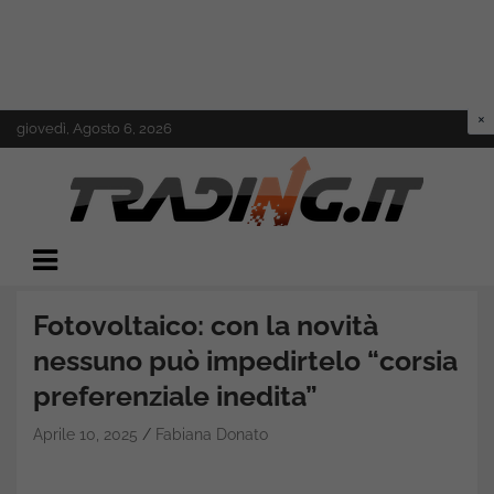
Skip
giovedì, Agosto 6, 2026
to
content
Il mondo del trading online
Trading.it
Fotovoltaico: con la novità
nessuno può impedirtelo “corsia
preferenziale inedita”
Aprile 10, 2025
Fabiana Donato