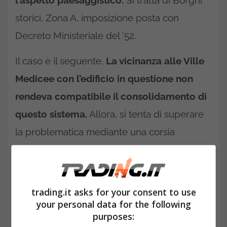
l’aspetto paesaggistico.
Si tratta di Borghi
storici, Zona A, imposizione posta con
Decreto Ministeriale del ’52.
Il caso è il seguente.
La vicinanza alle Ville
Medicee con l’edificio in questione non
rendeva compatibile il consolidamento di
questo sistema.
Allora, si tenta di superare
la problematica mediante una corsia
preferenziale inedita.
Fotovoltaico, cosa comporta la
corsia preferenziale inedita? È
trading.it asks for your consent to use
your personal data for the following
attuabile?
purposes: