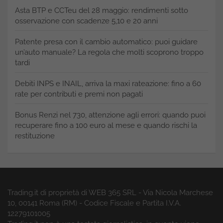
Asta BTP e CCTeu del 28 maggio: rendimenti sotto
osservazione con scadenze 5,10 e 20 anni
Patente presa con il cambio automatico: puoi guidare
un’auto manuale? La regola che molti scoprono troppo
tardi
Debiti INPS e INAIL, arriva la maxi rateazione: fino a 60
rate per contributi e premi non pagati
Bonus Renzi nel 730, attenzione agli errori: quando puoi
recuperare fino a 100 euro al mese e quando rischi la
restituzione
Trading.it di proprietà di WEB 365 SRL - Via Nicola Marchese
10, 00141 Roma (RM) - Codice Fiscale e Partita I.V.A.
12279101005