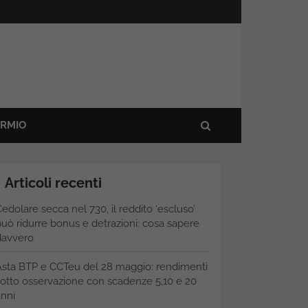
ARMIO
Articoli recenti
edolare secca nel 730, il reddito ‘escluso’
uò ridurre bonus e detrazioni: cosa sapere
davvero
Asta BTP e CCTeu del 28 maggio: rendimenti
otto osservazione con scadenze 5,10 e 20
nni