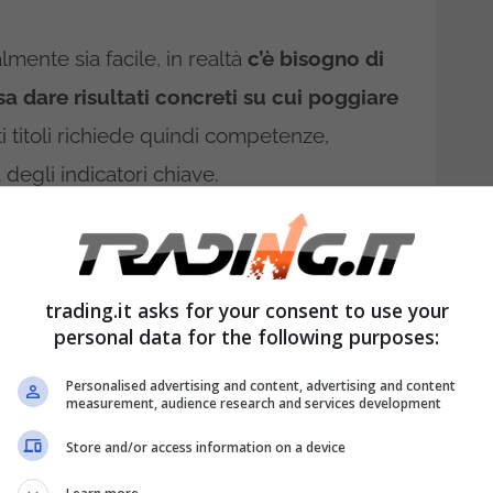
mente sia facile, in realtà
c’è bisogno di
 dare risultati concreti su cui poggiare
i titoli richiede quindi competenze,
egli indicatori chiave.
n titolo sottovalutato
almente sottovalutata, è fondamentale
trading.it asks for your consent to use your
personal data for the following purposes:
Personalised advertising and content, advertising and content
measurement, audience research and services development
Store and/or access information on a device