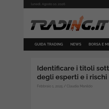
Skip
lunedì, Agosto 10, 2026
to
content
Il mondo del trading online
Trading.it
GUIDA TRADING
NEWS
BORSA E M
Identificare i titoli sot
degli esperti e i rischi
Febbraio 1, 2025
Claudia Manildo