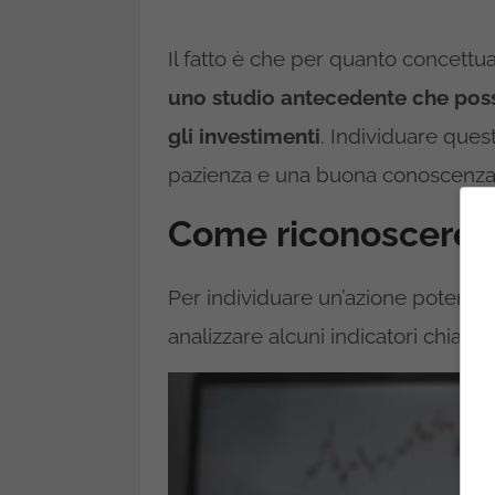
Il fatto è che per quanto concettual
uno studio antecedente che possa
gli investimenti
. Individuare quest
pazienza e una buona conoscenza d
Come riconoscere u
Per individuare un’azione potenzi
analizzare alcuni indicatori chiave: