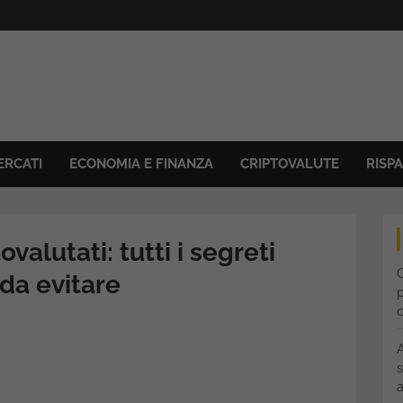
ERCATI
ECONOMIA E FINANZA
CRIPTOVALUTE
RISP
tovalutati: tutti i segreti
C
 da evitare
p
s
a