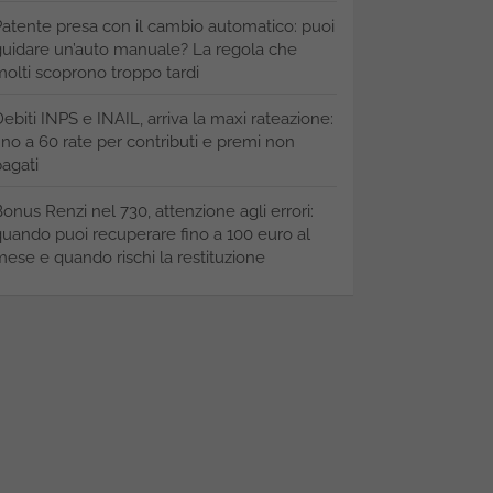
atente presa con il cambio automatico: puoi
uidare un’auto manuale? La regola che
olti scoprono troppo tardi
ebiti INPS e INAIL, arriva la maxi rateazione:
ino a 60 rate per contributi e premi non
agati
onus Renzi nel 730, attenzione agli errori:
uando puoi recuperare fino a 100 euro al
ese e quando rischi la restituzione