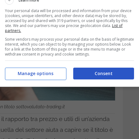
Learn more
Your personal data will be processed and information from your device
(cookies, unique identifiers, and other device data) may be stored by,
accessed by and shared with 319 partners, or used specifically by this
site. We and our partners may use precise geolocation data.
List of
partners.
Some vendors may process your personal data on the basis of legitimate
interest, which you can object to by managing your options below. Look
for a link at the bottom of this page or in the site menu to manage or
withdraw consent in privacy and cookie settings.
Manage options
Consent
 titolo sottovalutato-trading.it
il rapporto tra prezzo e utili di un’azienda
lla del settore aiuta a capire se il titolo è