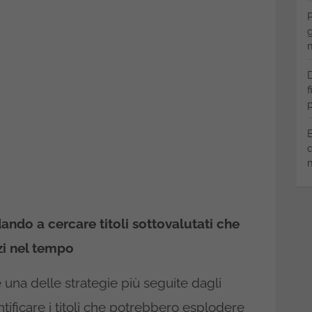
P
g
m
D
f
p
B
q
m
ando a cercare titoli sottovalutati che
zi nel tempo
 una delle strategie più seguite dagli
ntificare i titoli che potrebbero esplodere