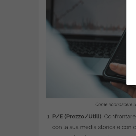
Come riconoscere un
P/E (Prezzo/Utili)
: Confrontare 
con la sua media storica e con que