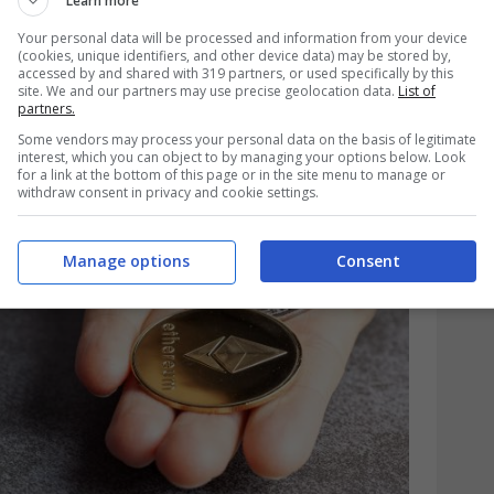
ecnologia blockchain viene tutto registrato
Learn more
Your personal data will be processed and information from your device
gitale: la blockchain tiene traccia di chi
(cookies, unique identifiers, and other device data) may be stored by,
accessed by and shared with 319 partners, or used specifically by this
site. We and our partners may use precise geolocation data.
List of
partners.
Some vendors may process your personal data on the basis of legitimate
interest, which you can object to by managing your options below. Look
for a link at the bottom of this page or in the site menu to manage or
withdraw consent in privacy and cookie settings.
Manage options
Consent