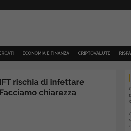
ERCATI
ECONOMIA E FINANZA
CRIPTOVALUTE
RISP
FT rischia di infettare
C
 Facciamo chiarezza
p
s
a