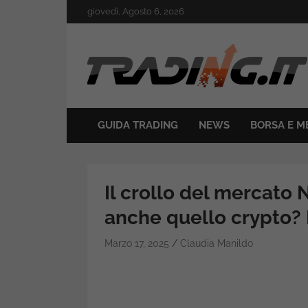
Skip
giovedì, Agosto 6, 2026
to
content
Il mondo del trading online
Trading.it
GUIDA TRADING
NEWS
BORSA E M
Il crollo del mercato N
anche quello crypto?
Marzo 17, 2025
Claudia Manildo