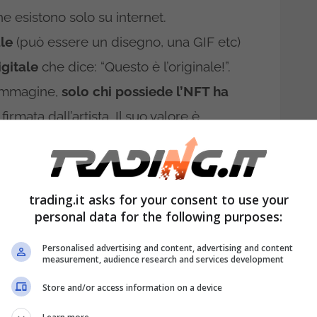
he esistono solo su internet.
ale
(può essere un disegno, una GIF etc)
igitale
che dice: “Questo è l’originale!”.
’immagine,
solo chi possiede l’NFT ha
irmata dall’artista. Il suo valore è
ome quello delle crypto: esiste perché noi
ngibile perché non è presente nel mondo
trading.it asks for your consent to use your
personal data for the following purposes:
riptovalute con gli NFT
Personalised advertising and content, advertising and content
measurement, audience research and services development
ciò? Le criptovalute vengono utilizzate per
Store and/or access information on a device
nete di scambio per questo commercio.