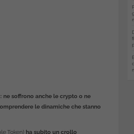
P
g
m
D
f
p
B
q
m
: ne soffrono anche le crypto o ne
comprendere le dinamiche che stanno
le Token)
ha subito un crollo