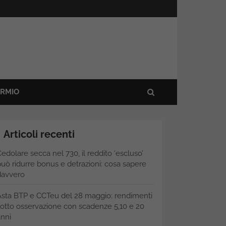
ARMIO
Articoli recenti
edolare secca nel 730, il reddito ‘escluso’
uò ridurre bonus e detrazioni: cosa sapere
davvero
Asta BTP e CCTeu del 28 maggio: rendimenti
otto osservazione con scadenze 5,10 e 20
nni