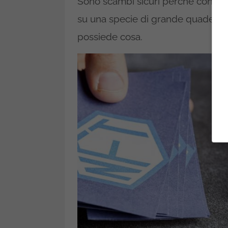
Sono scambi sicuri perché con la t
su una specie di grande quaderno di
possiede cosa.