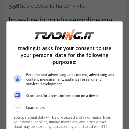
3,56%
, e questo lo ha convinto.
Investire in modo semplice ma
intelligente: ecco cosa ha scelto
Luigi
trading.it asks for your consent to use
Con 200.000 euro investiti in questo
BTP
,
your personal data for the following
Luigi riceverà ogni anno circa
5.420 euro
purposes:
netti
in due cedole semestrali. E alla
Personalised advertising and content, advertising and
content measurement, audience research and
scadenza, lo Stato gli restituirà
220.583
services development
euro
, perché il titolo è stato acquistato a un
Store and/or access information on a device
prezzo inferiore al valore di rimborso.
Learn more
Sommando tutto, tra interessi e capitale,
Your personal data will be processed and information from
Luigi arriverà a incassare
oltre 300.000
your device (cookies, unique identifiers, and other device
data) may be stored by, accessed by and shared with 319