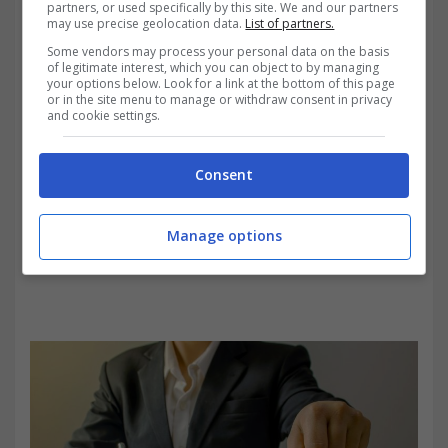
euro
in 15 anni. Tutto questo con un prodotto
partners, or used specifically by this site. We and our partners
may use precise geolocation data.
List of partners.
trasparente, regolato e garantito.
Some vendors may process your personal data on the basis
of legitimate interest, which you can object to by managing
your options below. Look for a link at the bottom of this page
or in the site menu to manage or withdraw consent in privacy
and cookie settings.
Consent
Manage options