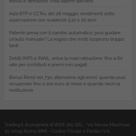
bonus e detrazioni: cosa sapere davvero
Asta BTP e CCTeu del 28 maggio: rendimenti sotto
osservazione con scadenze 5,10 e 20 anni
Patente presa con il cambio automatico: puoi guidare
un’auto manuale? La regola che molti scoprono troppo
tardi
Debiti INPS e INAIL, arriva la maxi rateazione: fino a 60
rate per contributi e premi non pagati
Bonus Renzi nel 730, attenzione agli errori: quando puoi
recuperare fino a 100 euro al mese e quando rischi la
restituzione
Trading.it di proprietà di WEB 365 SRL - Via Nicola Marchese
10, 00141 Roma (RM) - Codice Fiscale e Partita I.V.A.