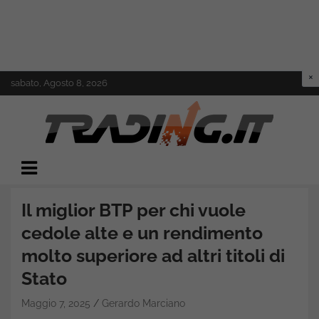
Skip
sabato, Agosto 8, 2026
to
content
Il mondo del trading online
Trading.it
Il miglior BTP per chi vuole
cedole alte e un rendimento
molto superiore ad altri titoli di
Stato
Maggio 7, 2025
Gerardo Marciano