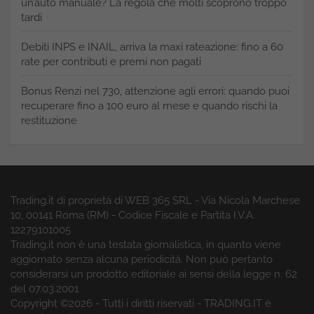
un’auto manuale? La regola che molti scoprono troppo
tardi
Debiti INPS e INAIL, arriva la maxi rateazione: fino a 60
rate per contributi e premi non pagati
Bonus Renzi nel 730, attenzione agli errori: quando puoi
recuperare fino a 100 euro al mese e quando rischi la
restituzione
Trading.it di proprietà di WEB 365 SRL - Via Nicola Marchese
10, 00141 Roma (RM) - Codice Fiscale e Partita I.V.A.
12279101005
Trading.it non è una testata giornalistica, in quanto viene
aggiornato senza alcuna periodicità. Non può pertanto
considerarsi un prodotto editoriale ai sensi della legge n. 62
del 07.03.2001
Copyright ©2026 - Tutti i diritti riservati - TRADING.IT è