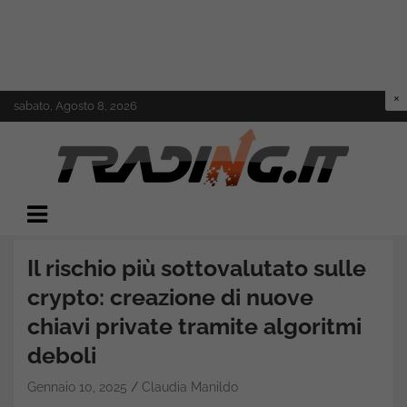
Skip
sabato, Agosto 8, 2026
to
content
Il mondo del trading online
Trading.it
Il rischio più sottovalutato sulle
crypto: creazione di nuove
chiavi private tramite algoritmi
deboli
Gennaio 10, 2025
Claudia Manildo