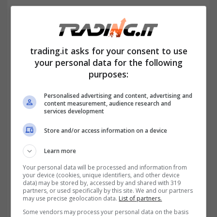
chiavi private non è abbastanza robusto,
è
come se tutte le persone usassero
combinazioni semplici o prevedibili per le
trading.it asks for your consent to use
loro casseforti digitali. Il risultato? Piuttosto
your personal data for the following
purposes:
scontato.
Personalised advertising and content, advertising and
Aprire un wallet: la sicurezza
content measurement, audience research and
services development
delle cripto è il tassello più
importante
Store and/or access information on a device
Learn more
Your personal data will be processed and information from
your device (cookies, unique identifiers, and other device
data) may be stored by, accessed by and shared with 319
partners, or used specifically by this site. We and our partners
may use precise geolocation data.
List of partners.
Some vendors may process your personal data on the basis