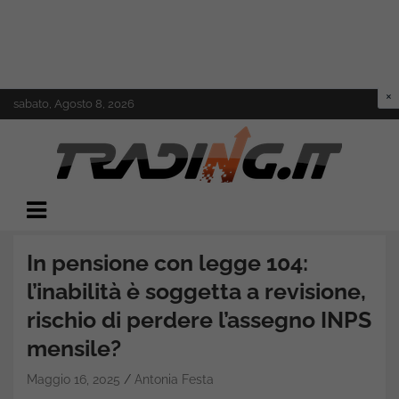
Skip
sabato, Agosto 8, 2026
to
content
Il mondo del trading online
Trading.it
In pensione con legge 104:
l’inabilità è soggetta a revisione,
rischio di perdere l’assegno INPS
mensile?
Maggio 16, 2025
Antonia Festa