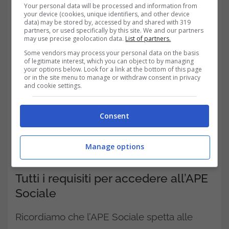
raggiungimento dell’età pensionistica e la
Your personal data will be processed and information from
your device (cookies, unique identifiers, and other device
cessazione della residenza in Italia.
data) may be stored by, accessed by and shared with 319
partners, or used specifically by this site. We and our partners
may use precise geolocation data.
List of partners.
Some vendors may process your personal data on the basis
of legitimate interest, which you can object to by managing
your options below. Look for a link at the bottom of this page
or in the site menu to manage or withdraw consent in privacy
and cookie settings.
Consent
Manage options
Tutti i requisiti per accedere all’APE
Sociale
Ricordiamo che l’APE Sociale spetta alle