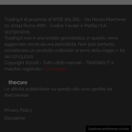
Trading.it di proprietà di WEB 365 SRL - Via Nicola Marchese
10, 00141 Roma (RM) - Codice Fiscale e Partita I.V.A.
12279101005
Trading.it non è una testata giornalistica, in quanto viene
aggiornato senza alcuna periodicità. Non può pertanto
considerarsi un prodotto editoriale ai sensi della legge n. 62
del 07.03.2001
Copyright ©2026 - Tutti i diritti riservati - TRADING.IT è
marchio registrato -
Contattaci
Le attività pubblicitarie su questo sito sono gestite da
theCoreAdv
Privacy Policy
Disclaimer
Gestione preferenze cookie