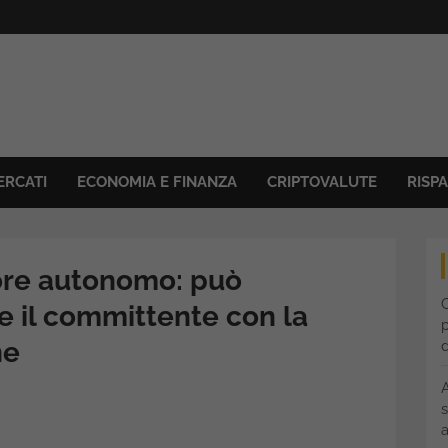
ERCATI
ECONOMIA E FINANZA
CRIPTOVALUTE
RISP
tore autonomo: può
C
e il committente con la
p
ne
s
a