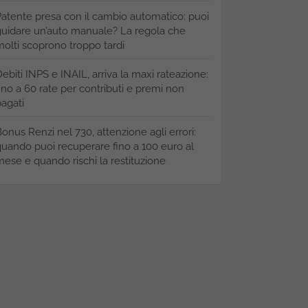
atente presa con il cambio automatico: puoi
uidare un’auto manuale? La regola che
olti scoprono troppo tardi
ebiti INPS e INAIL, arriva la maxi rateazione:
ino a 60 rate per contributi e premi non
agati
onus Renzi nel 730, attenzione agli errori:
uando puoi recuperare fino a 100 euro al
ese e quando rischi la restituzione