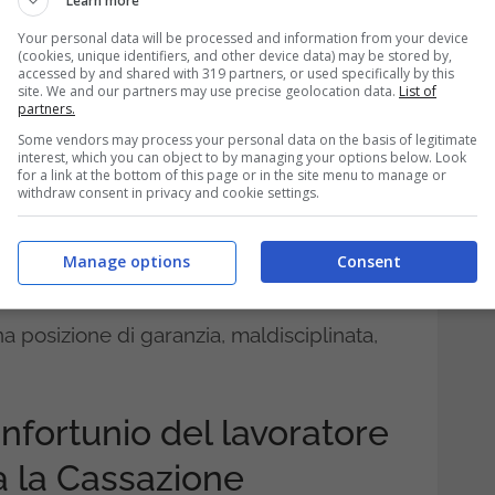
Learn more
ado nei riguardi del committente
, perché
Your personal data will be processed and information from your device
(cookies, unique identifiers, and other device data) may be stored by,
colposo per aver violato le norme
accessed by and shared with 319 partners, or used specifically by this
site. We and our partners may use precise geolocation data.
List of
n sarebbe morto nessuno!
partners.
Some vendors may process your personal data on the basis of legitimate
interest, which you can object to by managing your options below. Look
 Appello,
condannando il committente a 6
for a link at the bottom of this page or in the site menu to manage or
withdraw consent in privacy and cookie settings.
unio è stato diretta conseguenza di
cnico-professionale del lavoratore. Ciò
Manage options
Consent
l’art. 90 del DLGS n. 81/08.
a posizione di garanzia, maldisciplinata,
infortunio del lavoratore
a la Cassazione