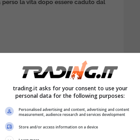
 perso la vita dopo essere caduto dal
trading.it asks for your consent to use your
personal data for the following purposes:
Personalised advertising and content, advertising and content
rché l’artigiano stava riparando un difetto
measurement, audience research and services development
rminata e consegnata all’acquirente.
Store and/or access information on a device
erale e le parti civili impugnando la