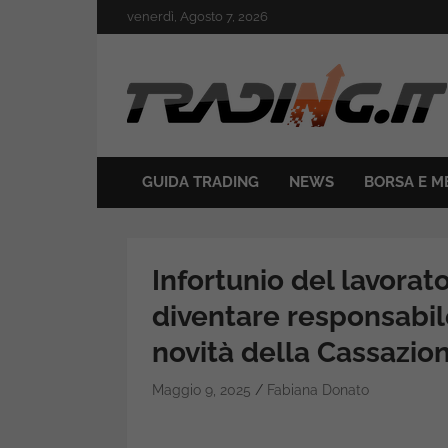
Skip
venerdì, Agosto 7, 2026
to
content
Il mondo del trading online
Trading.it
GUIDA TRADING
NEWS
BORSA E M
Infortunio del lavora
diventare responsabil
novità della Cassazio
Maggio 9, 2025
Fabiana Donato