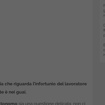
P
g
m
D
f
p
B
q
m
a che riguarda l’infortunio del lavoratore
 è nei guai.
 autonomo
sia una questione delicata, non ci