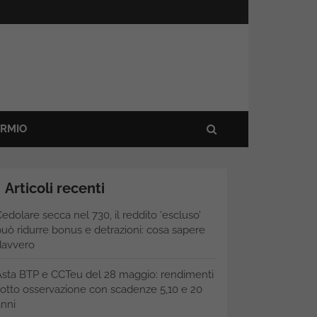
ARMIO
Articoli recenti
edolare secca nel 730, il reddito ‘escluso’
uò ridurre bonus e detrazioni: cosa sapere
davvero
Asta BTP e CCTeu del 28 maggio: rendimenti
otto osservazione con scadenze 5,10 e 20
nni