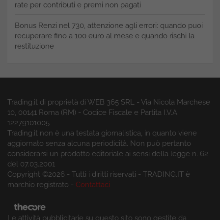
rate per contributi e premi non pagati
Bonus Renzi nel 730, attenzione agli errori: quando puoi
recuperare fino a 100 euro al mese e quando rischi la
restituzione
Trading.it di proprietà di WEB 365 SRL - Via Nicola Marchese
10, 00141 Roma (RM) - Codice Fiscale e Partita I.V.A.
12279101005
Trading.it non è una testata giornalistica, in quanto viene
aggiornato senza alcuna periodicità. Non può pertanto
considerarsi un prodotto editoriale ai sensi della legge n. 62
del 07.03.2001
Copyright ©2026 - Tutti i diritti riservati - TRADING.IT è
marchio registrato -
Contattaci
Le attività pubblicitarie su questo sito sono gestite da