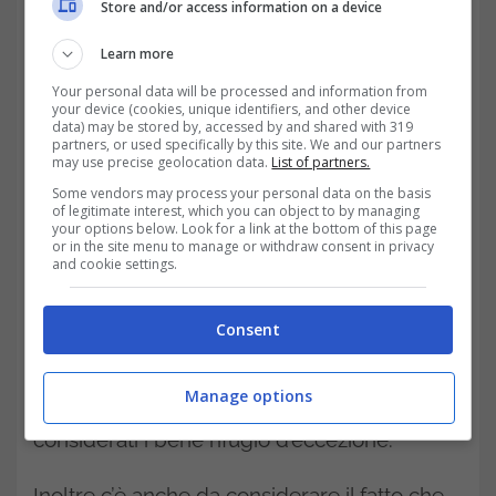
Store and/or access information on a device
prime strategiche, come il petrolio e il gas
naturale, aumentando i costi di trasporto e
Learn more
produzione, situazione che di riflesso si
Your personal data will be processed and information from
your device (cookies, unique identifiers, and other device
data) may be stored by, accessed by and shared with 319
riverserà sui mercati finanziari.
Ad esempio
partners, or used specifically by this site. We and our partners
may use precise geolocation data.
List of partners.
guerre commerciali come USA e Cina,
Some vendors may process your personal data on the basis
potrebbero generare nuove barriere
of legitimate interest, which you can object to by managing
your options below. Look for a link at the bottom of this page
economiche con dazi e restrizioni su inport
or in the site menu to manage or withdraw consent in privacy
and cookie settings.
ed export
, influenzando così di riflesso
anche la domanda globale di materie prime.
Consent
Oro e argento di solito rimangono
Manage options
abbastanza stabili ed è per questo che sono
considerati i bene rifugio d’eccezione.
Inoltre c’è anche da considerare il fatto che