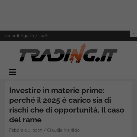
Skip
venerdì, Agosto 7, 2026
to
content
Il mondo del trading online
Trading.it
Investire in materie prime:
perché il 2025 è carico sia di
rischi che di opportunità. Il caso
del rame
Febbraio 4, 2025
Claudia Manildo