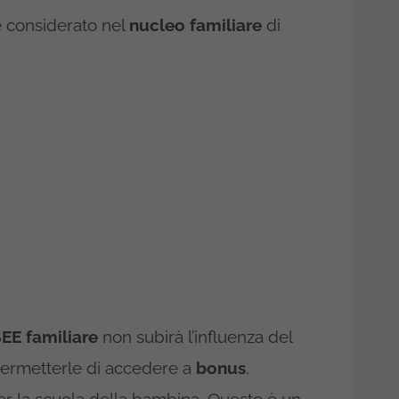
e considerato nel
nucleo familiare
di
SEE familiare
non subirà l’influenza del
 permetterle di accedere a
bonus
,
r la scuola della bambina. Questo è un