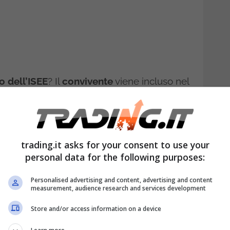
o dell’ISEE
? Il
convivente
viene incluso nel
sposta non è così scontata e dipende da
sidenza è solo uno degli elementi da
nvivente
vive altrove, il suo
reddito
può
trading.it asks for your consent to use your
uenze dirette sulle
agevolazioni
e i
personal data for the following purposes:
nere. Vediamo insieme come funziona nei
Personalised advertising and content, advertising and content
measurement, audience research and services development
Store and/or access information on a device
e entra nel calcolo