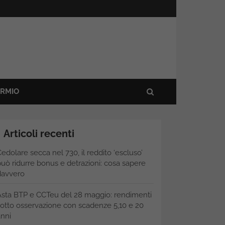
ARMIO
Articoli recenti
edolare secca nel 730, il reddito ‘escluso’
uò ridurre bonus e detrazioni: cosa sapere
davvero
Asta BTP e CCTeu del 28 maggio: rendimenti
otto osservazione con scadenze 5,10 e 20
nni