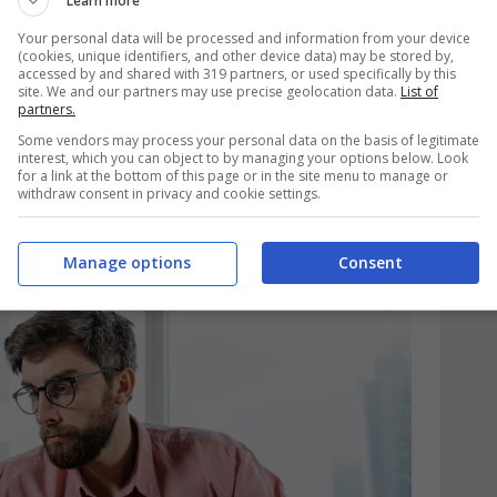
Learn more
 Bruna
Your personal data will be processed and information from your device
(cookies, unique identifiers, and other device data) may be stored by,
accessed by and shared with 319 partners, or used specifically by this
il suo compagno, Luca. Anche se convivono
site. We and our partners may use precise geolocation data.
List of
partners.
a sua
residenza anagrafica
in un altro
Some vendors may process your personal data on the basis of legitimate
runa è semplice: “Il
reddito di Luca
interest, which you can object to by managing your options below. Look
for a link at the bottom of this page or in the site menu to manage or
withdraw consent in privacy and cookie settings.
Manage options
Consent