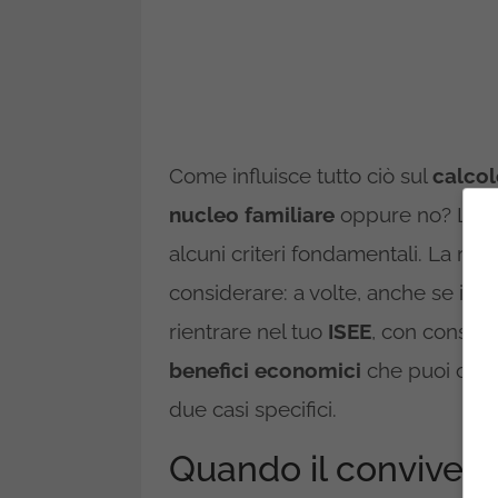
Come influisce tutto ciò sul
calcol
nucleo familiare
oppure no? La ri
alcuni criteri fondamentali. La re
considerare: a volte, anche se il
co
rientrare nel tuo
ISEE
, con conseg
benefici economici
che puoi otte
due casi specifici.
Quando il convivent