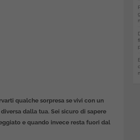
P
g
m
D
f
p
B
q
m
varti qualche sorpresa se vivi con un
 diversa
dalla tua.
Sei sicuro di sapere
ggiato e quando invece resta fuori dal