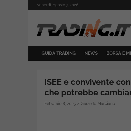
Skip
venerdì, Agosto 7, 2026
to
content
Il mondo del trading online
Trading.it
GUIDA TRADING
NEWS
BORSA E M
ISEE e convivente con 
che potrebbe cambiart
Febbraio 8, 2025
Gerardo Marciano