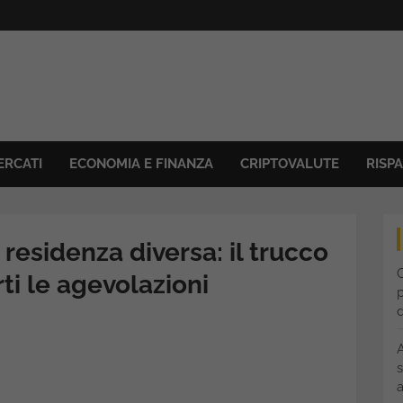
ERCATI
ECONOMIA E FINANZA
CRIPTOVALUTE
RISP
residenza diversa: il trucco
C
i le agevolazioni
p
s
a