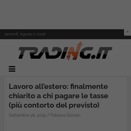
Skip
venerdì, Agosto 7, 2026
to
content
Il mondo del trading online
Trading.it
Lavoro all’estero: finalmente
chiarito a chi pagare le tasse
(più contorto del previsto)
Settembre 28, 2025
Fabiana Donato