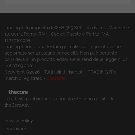
Trading.it di proprietà di WEB 365 SRL - Via Nicola Marchese
10, 00141 Roma (RM) - Codice Fiscale e Partita I.V.A.
12279101005
Trading.it non è una testata giornalistica, in quanto viene
aggiornato senza alcuna periodicità. Non può pertanto
considerarsi un prodotto editoriale ai sensi della legge n. 62
del 07.03.2001
Copyright ©2026 - Tutti i diritti riservati - TRADING.IT è
marchio registrato -
Contattaci
Le attività pubblicitarie su questo sito sono gestite da
theCoreAdv
Privacy Policy
Disclaimer