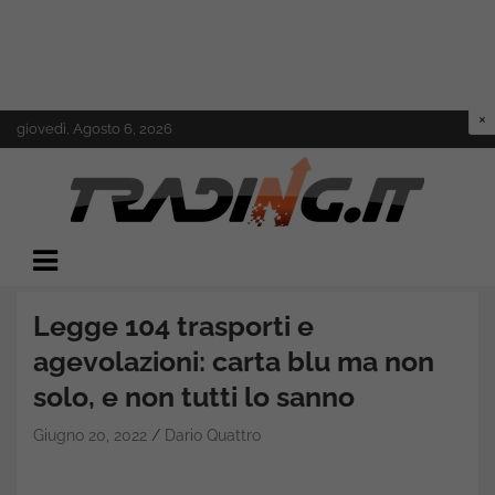
Skip
giovedì, Agosto 6, 2026
to
content
Il mondo del trading online
Trading.it
Legge 104 trasporti e
agevolazioni: carta blu ma non
solo, e non tutti lo sanno
Giugno 20, 2022
Dario Quattro