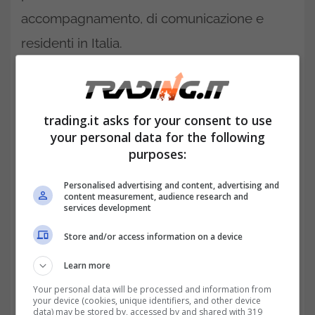
accompagnamento, di comunicazione e
residenti in Italia.
trading.it asks for your consent to use
your personal data for the following
purposes:
Personalised advertising and content, advertising and
content measurement, audience research and
services development
Store and/or access information on a device
Ai fini del diritto all’agevolazione, l’eventuale
Learn more
soggetto in questione deve
dimostrare
Your personal data will be processed and information from
your device (cookies, unique identifiers, and other device
l’appartenenza alle suddette categorie e
data) may be stored by, accessed by and shared with 319