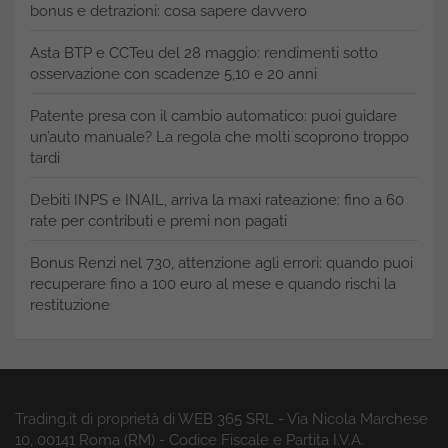
bonus e detrazioni: cosa sapere davvero
Asta BTP e CCTeu del 28 maggio: rendimenti sotto
osservazione con scadenze 5,10 e 20 anni
Patente presa con il cambio automatico: puoi guidare
un’auto manuale? La regola che molti scoprono troppo
tardi
Debiti INPS e INAIL, arriva la maxi rateazione: fino a 60
rate per contributi e premi non pagati
Bonus Renzi nel 730, attenzione agli errori: quando puoi
recuperare fino a 100 euro al mese e quando rischi la
restituzione
Trading.it di proprietà di WEB 365 SRL - Via Nicola Marchese
10, 00141 Roma (RM) - Codice Fiscale e Partita I.V.A.