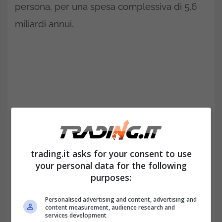
persona, per una spesa complessiva di 5,6
miliardi annui.
trading.it asks for your consent to use
your personal data for the following
purposes:
La principale caratteristica che differenzia la
marijuana ricreativa da quella terapeutica è
Personalised advertising and content, advertising and
content measurement, audience research and
la
presenza nelle efflorescenze della
services development