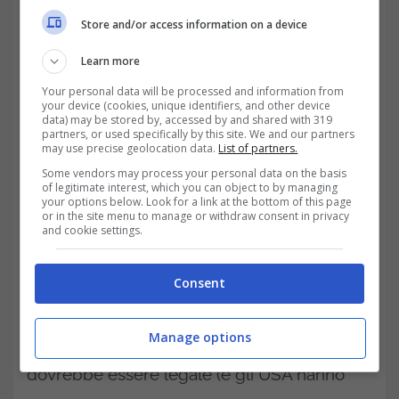
canapa del THC
, l’agente psicoattivo
Store and/or access information on a device
responsabile degli effetti inebrianti che
Learn more
seguono il suo consumo. Può essere
Your personal data will be processed and information from
your device (cookies, unique identifiers, and other device
impiegato e quindi consumato in diversi
data) may be stored by, accessed by and shared with 319
partners, or used specifically by this site. We and our partners
modi, non soltanto attraverso l’inalazione, ma
may use precise geolocation data.
List of partners.
per mezzo dell’infusione e la produzione di
Some vendors may process your personal data on the basis
of legitimate interest, which you can object to by managing
your options below. Look for a link at the bottom of this page
bevande o alimenti.
or in the site menu to manage or withdraw consent in privacy
and cookie settings.
Con la recente vittoria del
partito
Democratico
negli Stati Uniti, gli investitori
Consent
sono vigili: il 67% degli americani crede che
Manage options
la marijuana per il consumo ricreativo
dovrebbe essere legale (e gli USA hanno