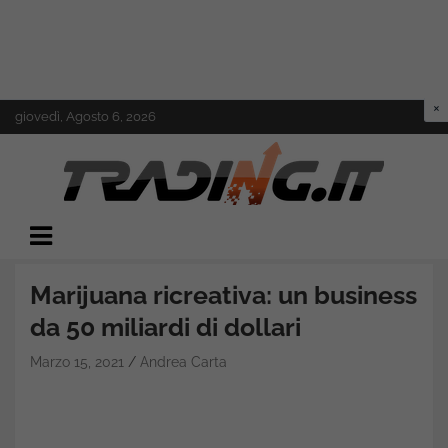
Skip
giovedì, Agosto 6, 2026
to
content
Il mondo del trading online
Trading.it
Marijuana ricreativa: un business
da 50 miliardi di dollari
Marzo 15, 2021
Andrea Carta