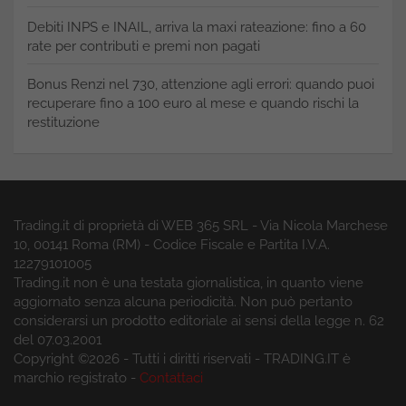
Debiti INPS e INAIL, arriva la maxi rateazione: fino a 60
rate per contributi e premi non pagati
Bonus Renzi nel 730, attenzione agli errori: quando puoi
recuperare fino a 100 euro al mese e quando rischi la
restituzione
Trading.it di proprietà di WEB 365 SRL - Via Nicola Marchese
10, 00141 Roma (RM) - Codice Fiscale e Partita I.V.A.
12279101005
Trading.it non è una testata giornalistica, in quanto viene
aggiornato senza alcuna periodicità. Non può pertanto
considerarsi un prodotto editoriale ai sensi della legge n. 62
del 07.03.2001
Copyright ©2026 - Tutti i diritti riservati - TRADING.IT è
marchio registrato -
Contattaci