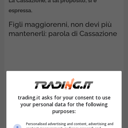
La Cassazione, a tal proposito, si è
espressa.
Figli maggiorenni, non devi più
mantenerli: parola di Cassazione
trading.it asks for your consent to use
your personal data for the following
purposes:
Nel 2024, la Corte di Cassazione ha stabilito
Personalised advertising and content, advertising and