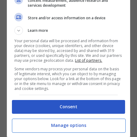
content measurement, audience research and
che per decidere se mantenere o se
services development
revocare l’assegno di mantenimento ai figli il
Store and/or access information on a device
primo criterio da considerare è quello
Learn more
dell’età del figlio.
La maggiore età è quindi
Your personal data will be processed and information from
discriminante
, in questo senso,
your device (cookies, unique identifiers, and other device
data) may be stored by, accessed by and shared with 319
partners, or used specifically by this site. We and our partners
considerando ovviamente anche la capacità
may use precise geolocation data.
List of partners.
di autosostentamento del ragazzo o della
Some vendors may process your personal data on the basis
of legitimate interest, which you can object to by managing
ragazza: la regola vuole, però, che l’obbligo
your options below. Look for a link at the bottom of this page
or in the site menu to manage or withdraw consent in privacy
di mantenimento non possa protrarsi oltre
and cookie settings.
certi limiti. Nel corso di quest’anno, la Corte
Consent
di Cassazione si è addirittura espressa in
merito a un caso specifico, quello di
un
Manage options
figlio 30enne disoccupato.