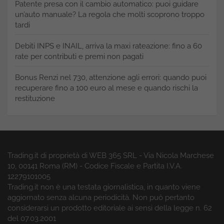
Patente presa con il cambio automatico: puoi guidare
un’auto manuale? La regola che molti scoprono troppo
tardi
Debiti INPS e INAIL, arriva la maxi rateazione: fino a 60
rate per contributi e premi non pagati
Bonus Renzi nel 730, attenzione agli errori: quando puoi
recuperare fino a 100 euro al mese e quando rischi la
restituzione
Trading.it di proprietà di WEB 365 SRL - Via Nicola Marchese
10, 00141 Roma (RM) - Codice Fiscale e Partita I.V.A.
12279101005
Trading.it non è una testata giornalistica, in quanto viene
aggiornato senza alcuna periodicità. Non può pertanto
considerarsi un prodotto editoriale ai sensi della legge n. 62
del 07.03.2001