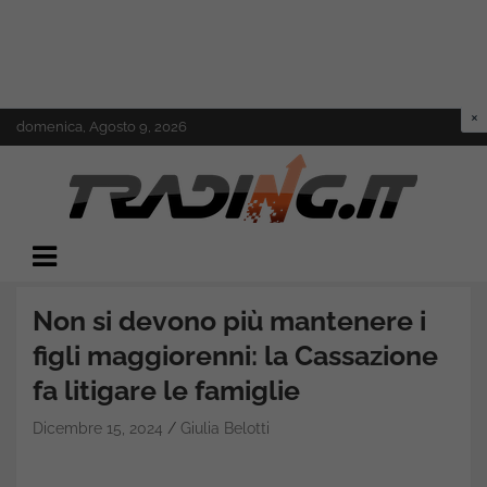
Skip
domenica, Agosto 9, 2026
to
content
Il mondo del trading online
Trading.it
Non si devono più mantenere i
figli maggiorenni: la Cassazione
fa litigare le famiglie
Dicembre 15, 2024
Giulia Belotti