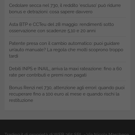
Cedolare secca nel 730, il reddito ‘escluso’ può ridurre
bonus e detrazioni: cosa sapere davvero
Asta BTP e CCTeu del 28 maggio: rendimenti sotto
osservazione con scadenze 5,10 e 20 anni
Patente presa con il cambio automatico: puoi guidare
un’auto manuale? La regola che molti scoprono troppo
tardi
Debiti INPS e INAIL, arriva la maxi rateazione: fino a 60
rate per contributi e premi non pagati
Bonus Renzi nel 730, attenzione agli errori: quando puoi
recuperare fino a 100 euro al mese e quando rischi la
restituzione
Trading.it di proprietà di WEB 365 SRL - Via Nicola Marchese