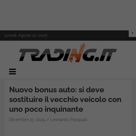
Skip
lunedì, Agosto 10, 2026
to
content
Il mondo del trading online
Trading.it
Nuovo bonus auto: si deve
sostituire il vecchio veicolo con
uno poco inquinante
Dicembre 27, 2024
Leonardo Pasquali