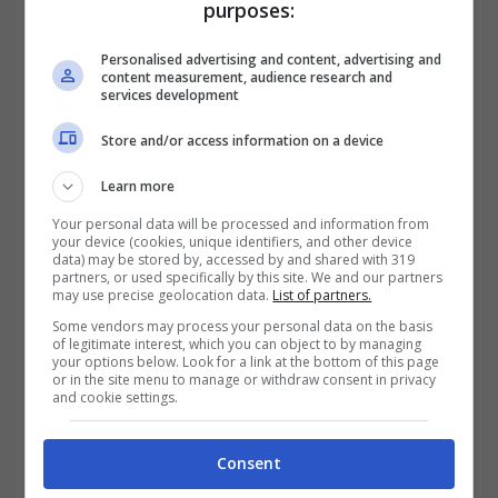
purposes:
Personalised advertising and content, advertising and
content measurement, audience research and
services development
Store and/or access information on a device
Learn more
La Regione Lombardia ha messo a
Your personal data will be processed and information from
disposizione un ampio tesoretto di contributi
your device (cookies, unique identifiers, and other device
data) may be stored by, accessed by and shared with 319
partners, or used specifically by this site. We and our partners
a fondo perduto da destinare a tutte quelle
may use precise geolocation data.
List of partners.
imprese che vorranno rinnovare il proprio
Some vendors may process your personal data on the basis
of legitimate interest, which you can object to by managing
parco veicoli
. Chi deciderà di sostituire le
your options below. Look for a link at the bottom of this page
or in the site menu to manage or withdraw consent in privacy
auto vecchie e inquinanti con mezzi nuovi
and cookie settings.
avrà diritto a un finanziamento ma per
Consent
accedervi si devono rispettare parametri e