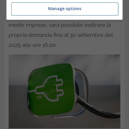
requisiti specifici. Il bando Rinnova Veicoli è
Manage options
rivolto, in generale, a tutte le micro, piccole e
medie imprese, sarà possibile inoltrare la
propria domanda fino al 30 settembre del
2025 alle ore 16.00.