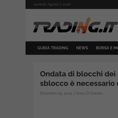
Skip
venerdì, Agosto 7, 2026
to
content
Il mondo del trading online
Trading.it
GUIDA TRADING
NEWS
BORSA E M
Ondata di blocchi dei 
sblocco è necessari
Dicembre 29, 2024
Anna Di Donato