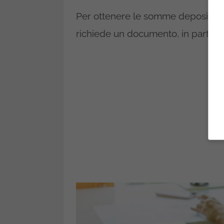
Per ottenere le somme depositate 
richiede un documento, in particol