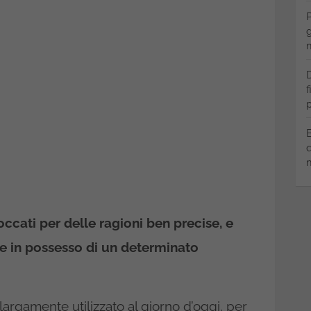
P
g
m
D
f
p
B
q
m
ccati per delle ragioni ben precise, e
re in possesso di un determinato
largamente utilizzato al giorno d’oggi, per