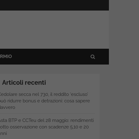
ARMIO
Articoli recenti
edolare secca nel 730, il reddito ‘escluso’
uò ridurre bonus e detrazioni: cosa sapere
davvero
Asta BTP e CCTeu del 28 maggio: rendimenti
otto osservazione con scadenze 5,10 e 20
nni