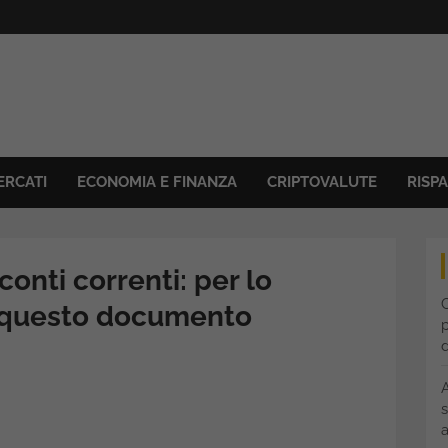
ERCATI
ECONOMIA E FINANZA
CRIPTOVALUTE
RISP
conti correnti: per lo
C
o questo documento
p
s
a