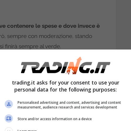
ove contenere le spese e dove invece è
però, sempre con moderazione, stando
si finirà sempre al verde.
uò essere bloccato per diverse ragioni
, e
l decesso della persona in questione.
trading.it asks for your consent to use your
 essere sbloccato dai suoi eredi, ma è
personal data for the following purposes:
to.
Personalised advertising and content, advertising and content
measurement, audience research and services development
te di un defunto: se non
Store and/or access information on a device
to, non puoi sbloccarlo