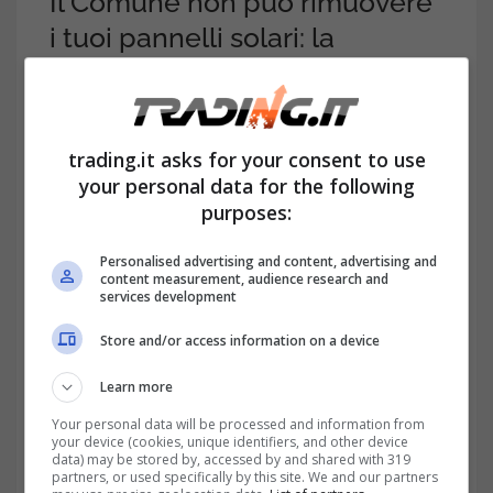
Il Comune non può rimuovere
i tuoi pannelli solari: la
sentenza sui ‘colori’
Tutto nasce da un contenzioso
tra
trading.it asks for your consent to use
alcuni cittadini marchigiani e il Comune di
your personal data for the following
Fano. Loro hanno installato i pannelli
purposes:
solari sul tetto dell’abitazione ma
Personalised advertising and content, advertising and
l’amministrazione comunale gli ha
content measurement, audience research and
services development
contestato i… colori.
Store and/or access information on a device
Learn more
Your personal data will be processed and information from
your device (cookies, unique identifiers, and other device
data) may be stored by, accessed by and shared with 319
partners, or used specifically by this site. We and our partners