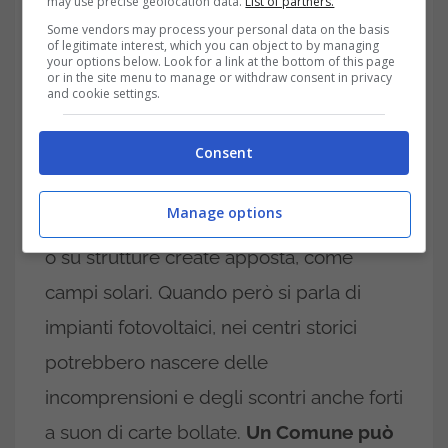
may use precise geolocation data.
List of partners.
Some vendors may process your personal data on the basis
of legitimate interest, which you can object to by managing
your options below. Look for a link at the bottom of this page
or in the site menu to manage or withdraw consent in privacy
and cookie settings.
Il Comune non può rimuovere i tuoi pannelli solari: la
sentenza sui ‘colori’ – trading.it
Consent
Come sapete
i pannelli solari possono
Manage options
essere installati
su tetti, facciate di edifici
o su strutture create apposta, come
campi solari. Quando però si parla di
impianti fotovoltaici, nei centri storici
potrebbero nascere delle
incomprensioni e degli scontri anche forti
a suon di carte bollate.
Un Comune può