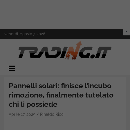
Skip
venerdì, Agosto 7, 2026
to
content
Il mondo del trading online
Trading.it
Pannelli solari: finisce l’incubo
rimozione, finalmente tutelato
chi li possiede
Aprile 17, 2025
Rinaldo Ricci