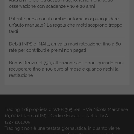
Asta BTP e CCTeu del 28 maggio: rendimenti sotto
osservazione con scadenze 5,10 e 20 anni
Patente presa con il cambio automatico: puoi guidare
un’auto manuale? La regola che molti scoprono troppo
tardi
Debiti INPS e INAIL, arriva la maxi rateazione: fino a 60
rate per contributi e premi non pagati
Bonus Renzi nel 730, attenzione agli errori: quando puoi
recuperare fino a 100 euro al mese e quando rischi la
restituzione
Trading.it di proprietà di WEB 365 SRL - Via Nicola Marchese
10, 00141 Roma (RM) - Codice Fiscale e Partita I.V.A.
12279101005
Trading.it non è una testata giornalistica, in quanto viene