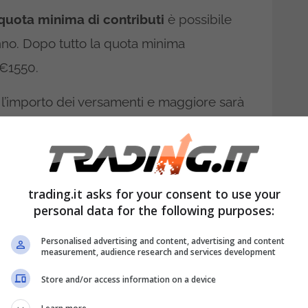
quota minima di contributi
è possibile
nno. Dopo tutto la quota minima
 €1550.
l’importo dei versamenti e maggiore sarà
i pensione.
e casalinghi: di cosa si
trading.it asks for your consent to use your
personal data for the following purposes:
ato alle casalinghe e ai casalinghi, è rivolto
Personalised advertising and content, advertising and content
measurement, audience research and services development
di cura non retribuiti
. In sostanza, questo
oro che svolgono
un’attività di cura
Store and/or access information on a device
etribuzione
.