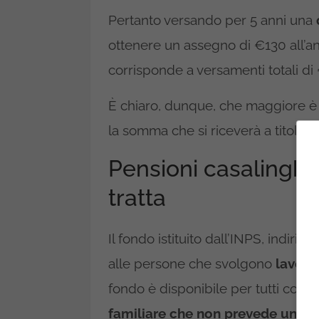
Pertanto versando per 5 anni una
ottenere un assegno di €130 all’a
corrisponde a versamenti totali di
È chiaro, dunque, che maggiore è 
la somma che si riceverà a titolo d
Pensioni casalinghe 
tratta
Il fondo istituito dall’INPS, indirizz
alle persone che svolgono
lavori 
fondo è disponibile per tutti col
familiare che non prevede una r