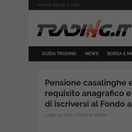
Skip
venerdì, Agosto 7, 2026
to
content
Il mondo del trading online
Trading.it
GUIDA TRADING
NEWS
BORSA E M
Pensione casalinghe e 
requisito anagrafico 
di iscriversi al Fondo 
Luglio 13, 2022
Floriana Vitiello