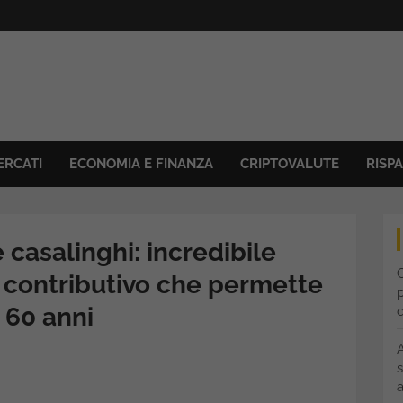
ERCATI
ECONOMIA E FINANZA
CRIPTOVALUTE
RISP
casalinghi: incredibile
C
e contributivo che permette
p
a 60 anni
s
a