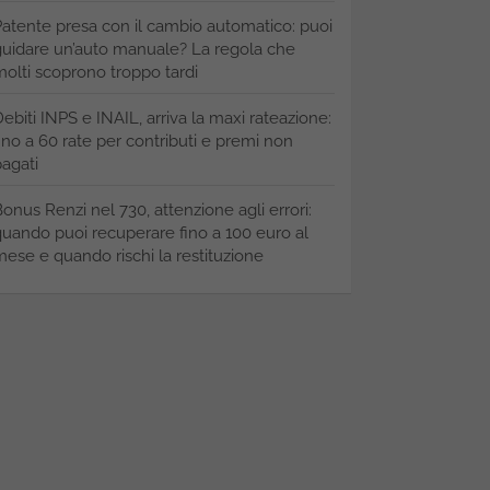
atente presa con il cambio automatico: puoi
uidare un’auto manuale? La regola che
olti scoprono troppo tardi
ebiti INPS e INAIL, arriva la maxi rateazione:
ino a 60 rate per contributi e premi non
agati
onus Renzi nel 730, attenzione agli errori:
uando puoi recuperare fino a 100 euro al
ese e quando rischi la restituzione