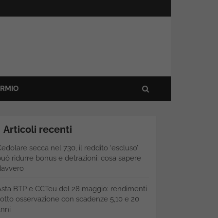
ARMIO
Articoli recenti
edolare secca nel 730, il reddito ‘escluso’
uò ridurre bonus e detrazioni: cosa sapere
davvero
Asta BTP e CCTeu del 28 maggio: rendimenti
otto osservazione con scadenze 5,10 e 20
nni