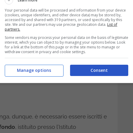
Learn more
Your personal data will be processed and information from your device
da un
importo minimo di 25,82 euro
, con il
(cookies, unique identifiers, and other device data) may be stored by,
accessed by and shared with 319 partners, or used specifically by this
na quota minima annua pari a 309,84 euro.
site. We and our partners may use precise geolocation data.
List of
partners.
Some vendors may process your personal data on the basis of legitimate
interest, which you can object to by managing your options below. Look
for a link at the bottom of this page or in the site menu to manage or
withdraw consent in privacy and cookie settings.
Manage options
Consent
nga, dunque, è necessario essere iscritti e
 fondo
, istituito presso l’Istituto