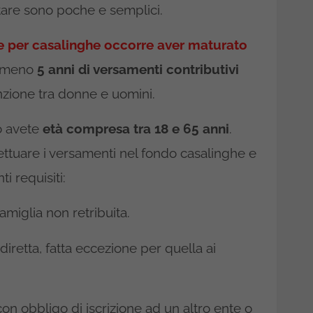
tare sono poche e semplici.
e per casalinghe occorre aver maturato
lmeno
5 anni di versamenti contributivi
inzione tra donne e uomini.
io avete
età compresa tra 18 e 65 anni
.
fettuare i versamenti nel fondo casalinghe e
 requisiti:
famiglia non retribuita.
iretta, fatta eccezione per quella ai
.
con obbligo di iscrizione ad un altro ente o