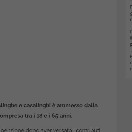
P
g
m
D
f
p
B
q
m
alinghe e casalinghi è ammesso dalla
compresa tra i 18 e i 65 anni.
la pensione dopo aver versato i contributi