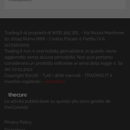
Trading.it di proprietà di WEB 365 SRL - Via Nicola Marchese
10, 00141 Roma (RM) - Codice Fiscale e Partita I.V.A.
12279101005
Trading.it non è una testata giornalistica, in quanto viene
aggiornato senza alcuna periodicità. Non può pertanto
considerarsi un prodotto editoriale ai sensi della legge n. 62
del 07.03.2001
Copyright ©2026 - Tutti i diritti riservati - TRADING.IT è
marchio registrato -
Contattaci
Le attività pubblicitarie su questo sito sono gestite da
theCoreAdv
Privacy Policy