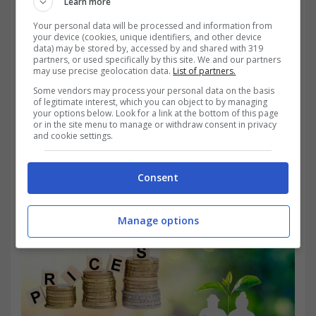
Learn more
quella data non era ancora titolare di
Your personal data will be processed and information from
pensione.
your device (cookies, unique identifiers, and other device
data) may be stored by, accessed by and shared with 319
partners, or used specifically by this site. We and our partners
may use precise geolocation data.
List of partners.
Some vendors may process your personal data on the basis
of legitimate interest, which you can object to by managing
your options below. Look for a link at the bottom of this page
or in the site menu to manage or withdraw consent in privacy
and cookie settings.
Consent
Manage options