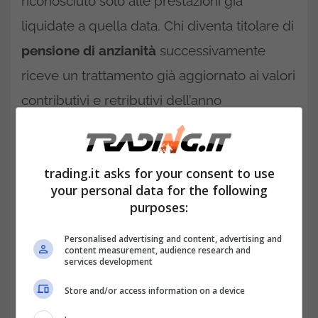
riconosciuto solo alle prestazioni già
liquidate a quella data. Chi diventa titolare di
pensione di anzianità
successivamente
riceve un trattamento già aggiornato ai valori
contributivi e retributivi dell’anno
precedente. Ad esempio, se il diritto matura
nel dicembre 2025 ma la decorrenza è
trading.it asks for your consent to use
fissata al 1° aprile 2026 per effetto della
your personal data for the following
finestra mobile, la pensione verrà calcolata
purposes:
con riferimento ai dati contributivi rivalutati
Personalised advertising and content, advertising and
fino al 31 dicembre 2025. Non riceverà però
content measurement, audience research and
services development
materialmente l’adeguamento dell’inflazione
Store and/or access information on a device
applicato dal 1° gennaio 2026 perché a