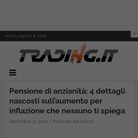
Skip
sabato, Agosto 8, 2026
to
content
Il mondo del trading online
Trading.it
Pensione di anzianità: 4 dettagli
nascosti sull’aumento per
inflazione che nessuno ti spiega
Settembre 27, 2025
Pasquale Antoniacci