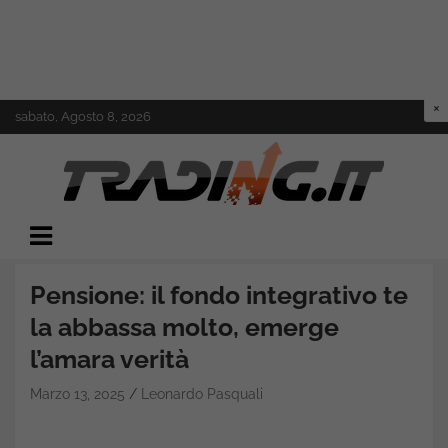
Skip
sabato, Agosto 8, 2026
to
content
Il mondo del trading online
Trading.it
Pensione: il fondo integrativo te
la abbassa molto, emerge
l’amara verità
Marzo 13, 2025
Leonardo Pasquali