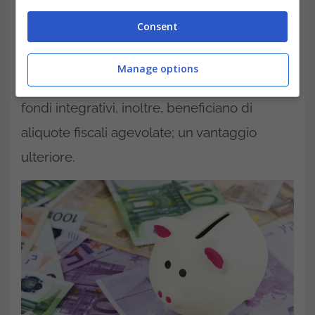
decida di ritirare l’intero capitale potrebbe
Consent
andare incontro a un’imposizione fiscale più
alta rispetto a chi si è indirizzato su una
Manage options
rendita mensile. I rendimenti generati dai
fondi integrativi, inoltre, beneficiano di
aliquote fiscali agevolate; un vantaggio
ulteriore.