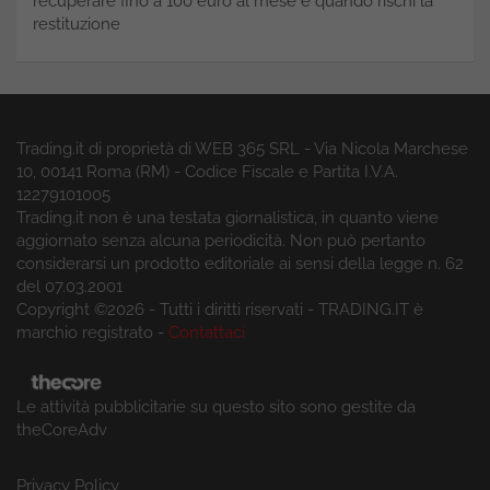
recuperare fino a 100 euro al mese e quando rischi la
restituzione
Trading.it di proprietà di WEB 365 SRL - Via Nicola Marchese
10, 00141 Roma (RM) - Codice Fiscale e Partita I.V.A.
12279101005
Trading.it non è una testata giornalistica, in quanto viene
aggiornato senza alcuna periodicità. Non può pertanto
considerarsi un prodotto editoriale ai sensi della legge n. 62
del 07.03.2001
Copyright ©2026 - Tutti i diritti riservati - TRADING.IT è
marchio registrato -
Contattaci
Le attività pubblicitarie su questo sito sono gestite da
theCoreAdv
Privacy Policy