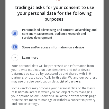
trading.it asks for your consent to use
your personal data for the following
purposes:
Personalised advertising and content, advertising and
content measurement, audience research and
services development
Store and/or access information on a device
Sempre parlando di fondi integrativi e
Learn more
pensione, è bene ricordare che
le
Your personal data will be processed and information from
prestazioni erogate dai fondi pensioni
your device (cookies, unique identifiers, and other device
data) may be stored by, accessed by and shared with 319
partners, or used specifically by this site. We and our partners
sono soggette a tassazione separata
,
may use precise geolocation data.
List of partners.
questa varia ovviamente in base al periodo
Some vendors may process your personal data on the basis
of legitimate interest, which you can object to by managing
di adesione oltre che al montante
your options below. Look for a link at the bottom of this page
or in the site menu to manage or withdraw consent in privacy
accumulato. Nel caso in cui un pensionato
and cookie settings.