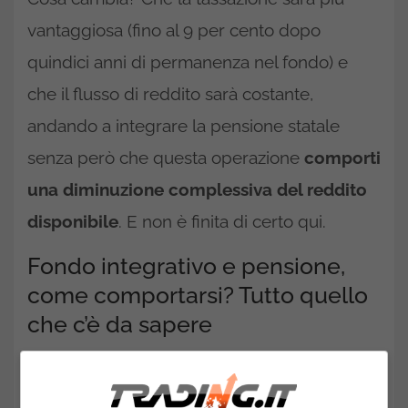
vantaggiosa (fino al 9 per cento dopo
quindici anni di permanenza nel fondo) e
che il flusso di reddito sarà costante,
andando a integrare la pensione statale
senza però che questa operazione
comporti
una diminuzione complessiva del reddito
disponibile
. E non è finita di certo qui.
Fondo integrativo e pensione,
come comportarsi? Tutto quello
che c’è da sapere