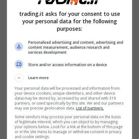
trading.it asks for your consent to use
Pensioni oltre i 28.000 euro: in arrivo aumento grazie alla
your personal data for the following
nuova riforma IRPEF-trading.it
purposes:
Fino a 28.000 euro
: aliquota del
23%
Personalised advertising and content, advertising and
content measurement, audience research and
services development
Store and/or access information on a device
Learn more
Your personal data will be processed and information from
your device (cookies, unique identifiers, and other device
data) may be stored by, accessed by and shared with 319
partners, or used specifically by this site. We and our partners
may use precise geolocation data.
List of partners.
Some vendors may process your personal data on the basis
of legitimate interest, which you can object to by managing
your options below. Look for a link at the bottom of this page
or in the site menu to manage or withdraw consent in privacy
and cookie settings.
Da 28.000 a 50.000 euro
: aliquota del
35%