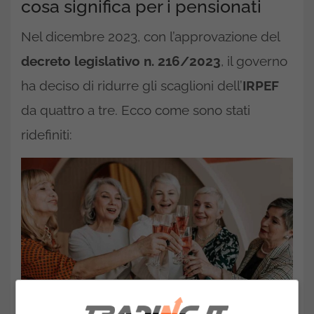
cosa significa per i pensionati
Nel dicembre 2023, con l’approvazione del
decreto legislativo n. 216/2023
, il governo
ha deciso di ridurre gli scaglioni dell’
IRPEF
da quattro a tre. Ecco come sono stati
ridefiniti: