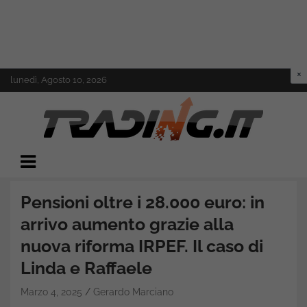
Skip
lunedì, Agosto 10, 2026
to
content
Il mondo del trading online
Trading.it
Pensioni oltre i 28.000 euro: in
arrivo aumento grazie alla
nuova riforma IRPEF. Il caso di
Linda e Raffaele
Marzo 4, 2025
Gerardo Marciano