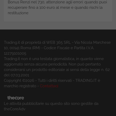
Bonus Renzi nel 730, attenzione agli errori: quando puoi
recuperare fino a 100 euro al mese e quando rischi la
restituzione
Trading.it di proprietà di WEB 365 SRL - Via Nicola Marchese
10, 00141 Roma (RM) - Codice Fiscale e Partita I.V.A.
12279101005
Trading.it non è una testata giornalistica, in quanto viene
aggiornato senza alcuna periodicità. Non può pertanto
considerarsi un prodotto editoriale ai sensi della legge n. 62
del 07.03.2001
Copyright ©2026 - Tutti i diritti riservati - TRADING.IT è
marchio registrato -
Contattaci
Le attività pubblicitarie su questo sito sono gestite da
theCoreAdv