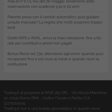
Asta BTP e CCTeu del 28 maggio: rendimenti sotto
osservazione con scadenze 5,10 e 20 anni
Patente presa con il cambio automatico: puoi guidare
un’auto manuale? La regola che molti scoprono troppo
tardi
Debiti INPS e INAIL, arriva la maxi rateazione: fino a 60
rate per contributi e premi non pagati
Bonus Renzi nel 730, attenzione agli errori: quando puoi
recuperare fino a 100 euro al mese e quando rischi la
restituzione
Trading.it di proprietà di WEB 365 SRL - Via Nicola Marchese
10, 00141 Roma (RM) - Codice Fiscale e Partita I.V.A.
12279101005
Trading.it non è una testata giornalistica, in quanto viene