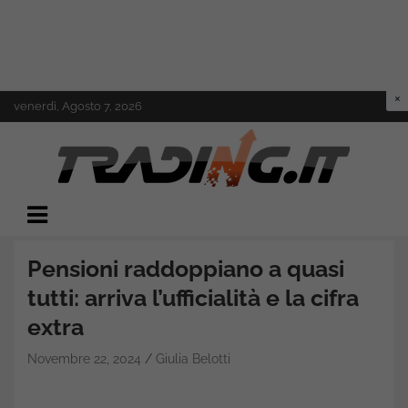
Skip
venerdì, Agosto 7, 2026
to
content
Il mondo del trading online
Trading.it
Pensioni raddoppiano a quasi
tutti: arriva l’ufficialità e la cifra
extra
Novembre 22, 2024
Giulia Belotti