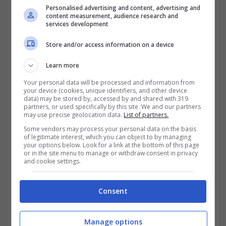
Personalised advertising and content, advertising and
content measurement, audience research and
Anche per i cittadini che percepiscono la
services development
pensione, il mese di dicembre sarà davvero
Store and/or access information on a device
interessante. Chi lavora come dipendente,
Learn more
infatti, probabilmente
riceverà il cosiddetto
Your personal data will be processed and information from
your device (cookies, unique identifiers, and other device
Bonus Natale
, un contributo dall’importo
data) may be stored by, accessed by and shared with 319
partners, or used specifically by this site. We and our partners
massimo di 100 euro che verrà erogato
may use precise geolocation data.
List of partners.
insieme alla tredicesima mensilità, prevista
Some vendors may process your personal data on the basis
of legitimate interest, which you can object to by managing
your options below. Look for a link at the bottom of this page
proprio per fine anno. Per i pensionati, però,
or in the site menu to manage or withdraw consent in privacy
and cookie settings.
la gioia sarà doppia: non solo verrà
accreditato l’importo della pensione, ma
Consent
anche una cifra doppia ed
un bonus da ben
154 euro.
Manage options