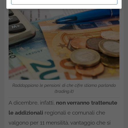
Raddoppiano le pensioni: di che cifre stiamo parlando
(trading.it)
A dicembre, infatti,
non verranno trattenute
le addizionali
regionali e comunali che
valgono per 11 mensilità, vantaggio che si