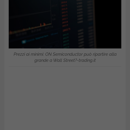
Prezzi ai minimi: ON Semiconductor può ripartire alla
grande a Wall Street?-trading.it