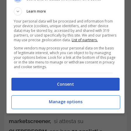
ON Semiconductor Corp: in bilico tra rischio e
Learn more
opportunità-trading.it
Your personal data will be processed and information from
your device (cookies, unique identifiers, and other device
data) may be stored by, accessed by and shared with 319
partners, or used specifically by this site. We and our partners
may use precise geolocation data.
List of partners.
Some vendors may process your personal data on the basis
of legitimate interest, which you can object to by managing
your options below. Look for a link at the bottom of this page
or in the site menu to manage or withdraw consent in privacy
and cookie settings.
Consent
Gli analisti però sembrano fiduciosi: il
Manage options
consenso medio, come risulta da
marketscreener,
si attesta su