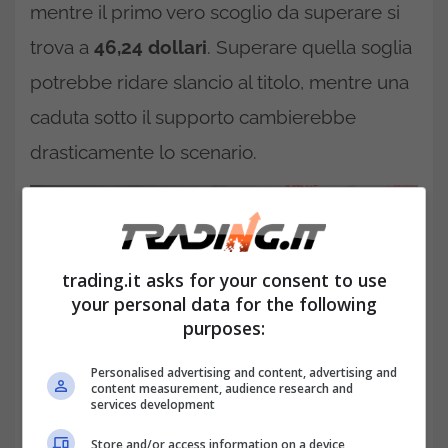
mentre il primo vero scoglio da superare si
trova a
46,24 dollari
. Superare quella soglia
potrebbe ridare slancio al titolo, mentre una
caduta sotto il supporto cambierebbe
drasticamente lo scenario.
trading.it asks for your consent to use
your personal data for the following
purposes:
Personalised advertising and content, advertising and
content measurement, audience research and
services development
Store and/or access information on a device