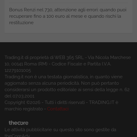
Bonus Renzi nel 730, attenzione agli errori: quando puoi
recuperare fino a 100 euro al mese e quando rischi la
restituzione
Trading.it di proprietà di WEB 365 SRL - Via Nicola Marchese
10, 00141 Roma (RM) - Codice Fiscale e Partita I.V.A.
12279101005
Trading.it non è una testata giornalistica, in quanto viene
aggiornato senza alcuna periodicità. Non può pertanto
considerarsi un prodotto editoriale ai sensi della legge n. 62
del 07.03.2001
Copyright ©2026 - Tutti i diritti riservati - TRADING.IT è
marchio registrato -
Contattaci
Le attività pubblicitarie su questo sito sono gestite da
theCoreAdv