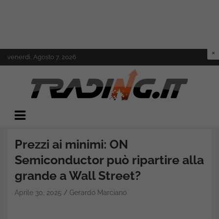
Skip
venerdì, Agosto 7, 2026
to
content
Il mondo del trading online
Trading.it
Prezzi ai minimi: ON
Semiconductor può ripartire alla
grande a Wall Street?
Aprile 30, 2025
Gerardo Marciano