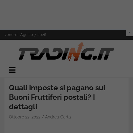
Skip
venerdì, Agosto 7, 2026
to
content
Il mondo del trading online
Trading.it
Quali imposte si pagano sui
Buoni Fruttiferi postali? I
dettagli
Ottobre 22, 2022
Andrea Carta