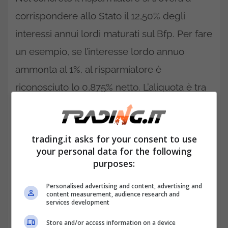
corrispondere allo Stato il 12,50% degli
interessi annui lordi maturati sul Bfp. Per fare
un esempio, se l’interesse lordo annuo
ammonta al 1%, al risparmiatore è
riconosciuto lo 0,875% netto. L’aliquota è tra
le più fortunate nel panorama fiscale italiano;
a differenza di molte altre cresciute nel
trading.it asks for your consent to use
tempo è rimasta invariata dal lontano 1997.
your personal data for the following
purposes:
Personalised advertising and content, advertising and
content measurement, audience research and
services development
Store and/or access information on a device