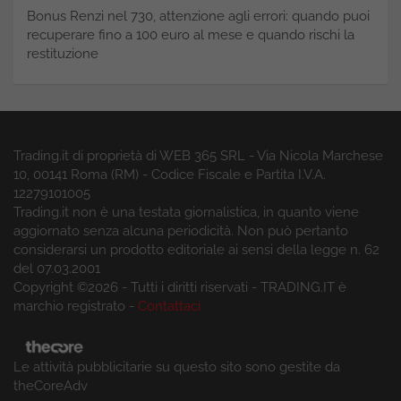
Bonus Renzi nel 730, attenzione agli errori: quando puoi
recuperare fino a 100 euro al mese e quando rischi la
restituzione
Trading.it di proprietà di WEB 365 SRL - Via Nicola Marchese
10, 00141 Roma (RM) - Codice Fiscale e Partita I.V.A.
12279101005
Trading.it non è una testata giornalistica, in quanto viene
aggiornato senza alcuna periodicità. Non può pertanto
considerarsi un prodotto editoriale ai sensi della legge n. 62
del 07.03.2001
Copyright ©2026 - Tutti i diritti riservati - TRADING.IT è
marchio registrato -
Contattaci
Le attività pubblicitarie su questo sito sono gestite da
theCoreAdv