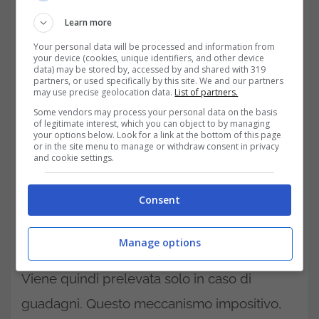
Learn more
Your personal data will be processed and information from
your device (cookies, unique identifiers, and other device
data) may be stored by, accessed by and shared with 319
partners, or used specifically by this site. We and our partners
may use precise geolocation data.
List of partners.
Buoni Fruttiferi Postali, imposta
Some vendors may process your personal data on the basis
sulle plusvalenze e sul capitale
of legitimate interest, which you can object to by managing
your options below. Look for a link at the bottom of this page
investito; come evitare di pagare
or in the site menu to manage or withdraw consent in privacy
and cookie settings.
il bollo?
Consent
Per tutti strumenti finanziari su cui vige
l’imposta sul capital gain, quindi anche per i
Manage options
BFP, essa grava solo sulle plusvalenze.
Viene quindi prelevata solo in caso di
guadagni. Questo meccanismo impositivo,