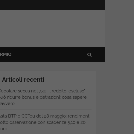
ARMIO
Articoli recenti
edolare secca nel 730, il reddito ‘escluso’
uò ridurre bonus e detrazioni: cosa sapere
davvero
Asta BTP e CCTeu del 28 maggio: rendimenti
otto osservazione con scadenze 5,10 e 20
nni