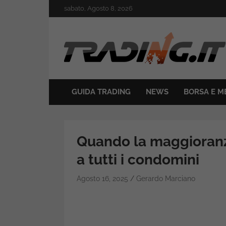
Skip
sabato, Agosto 8, 2026
to
content
Il mondo del trading online
Trading.it
GUIDA TRADING
NEWS
BORSA E M
Quando la maggioranz
a tutti i condomini
Agosto 16, 2025
Gerardo Marciano