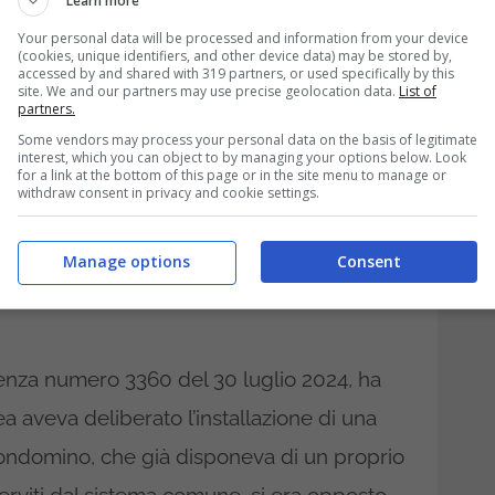
Learn more
Your personal data will be processed and information from your device
sollevato domande non solo sulle norme,
(cookies, unique identifiers, and other device data) may be stored by,
accessed by and shared with 319 partners, or used specifically by this
convivenza condominiale. Può
site. We and our partners may use precise geolocation data.
List of
partners.
e se non è condivisa da tutti? E fino a che
Some vendors may process your personal data on the basis of legitimate
interest, which you can object to by managing your options below. Look
are la minoranza?
for a link at the bottom of this page or in the site menu to manage or
withdraw consent in privacy and cookie settings.
4: quando un condomino
sa per l’antenna
Manage options
Consent
ntenza numero 3360 del 30 luglio 2024, ha
ea aveva deliberato l’installazione di una
ondomino, che già disponeva di un proprio