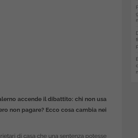
P
g
m
D
f
p
B
q
m
lerno accende il dibattito: chi non usa
vero non pagare? Ecco cosa cambia nei
ietari di casa che una sentenza potesse