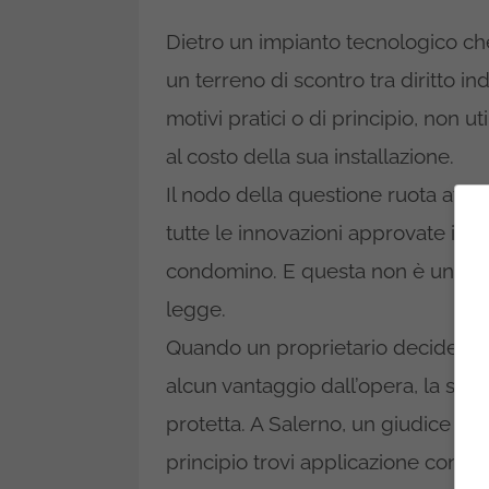
Dietro un impianto tecnologico ch
un terreno di scontro tra diritto ind
motivi pratici o di principio, non u
al costo della sua installazione.
Il nodo della questione ruota atto
tutte le innovazioni approvate in 
condomino. E questa non è una sfu
legge.
Quando un proprietario decide di
alcun vantaggio dall’opera, la sua
protetta. A Salerno, un giudice h
principio trovi applicazione concr