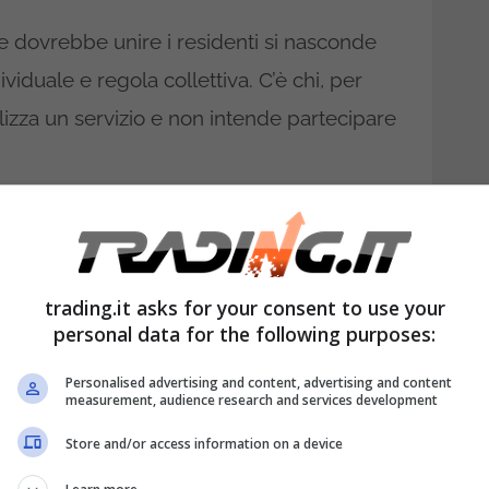
e dovrebbe unire i residenti si nasconde
ividuale e regola collettiva. C’è chi, per
tilizza un servizio e non intende partecipare
rno a un concetto giuridico preciso: non
assemblea sono vincolanti per ogni
matura tecnica, ma un diritto sancito dalla
trading.it asks for your consent to use your
personal data for the following purposes:
 non aderire a una spesa perché non trae
Personalised advertising and content, advertising and content
 posizione può essere riconosciuta e
measurement, audience research and services development
a spiegato con chiarezza come questo
Store and/or access information on a device
eta proprio nel caso dell’antenna