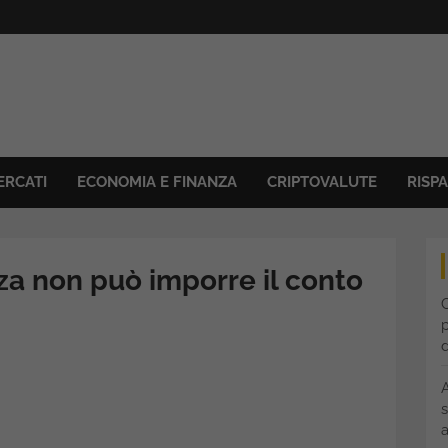
ERCATI
ECONOMIA E FINANZA
CRIPTOVALUTE
RISP
a non può imporre il conto
C
p
s
a