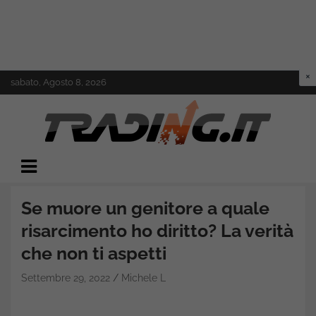
Skip
sabato, Agosto 8, 2026
to
content
Il mondo del trading online
Trading.it
Se muore un genitore a quale
risarcimento ho diritto? La verità
che non ti aspetti
Settembre 29, 2022
Michele L