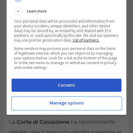
compensazione economica causata dalla
Learn more
perdita di una persona cara non è soltanto il
Your personal data will be processed and information from
rapporto di parentela con essa ma proprio la
your device (cookies, unique identifiers, and other device
data) may be stored by, accessed by and shared with 319
perdita del vincolo affettivo che si subisce.
partners, or used specifically by this site. We and our partners
may use precise geolocation data.
List of partners.
Un legame forte con la prematura
Some vendors may process your personal data on the basis
of legitimate interest, which you can object to by managing
scomparsa di una delle due parti viene
your options below. Look for a link at the bottom of this page
or in the site menu to manage or withdraw consent in privacy
meno, per questo chi resta soffre ed è
and cookie settings.
privato dell’affetto famigliare: da qui il diritto
Consent
ad un risarcimento economico.
Come si prova e come si calcola il
Manage options
danno da perdita parentale
La
Corte di Cassazione
ha recentemente
stabilito che il danno da perdita parentale si