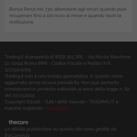
Bonus Renzi nel 730, attenzione agli errori: quando puoi
recuperare fino a 100 euro al mese e quando rischi la
restituzione
Trading.it di proprietà di WEB 365 SRL - Via Nicola Marchese
10, 00141 Roma (RM) - Codice Fiscale e Partita I.V.A.
12279101005
Trading.it non è una testata giornalistica, in quanto viene
aggiornato senza alcuna periodicità. Non può pertanto
considerarsi un prodotto editoriale ai sensi della legge n. 62
del 07.03.2001
Copyright ©2026 - Tutti i diritti riservati - TRADING.IT è
marchio registrato -
Contattaci
Le attività pubblicitarie su questo sito sono gestite da
theCoreAdv