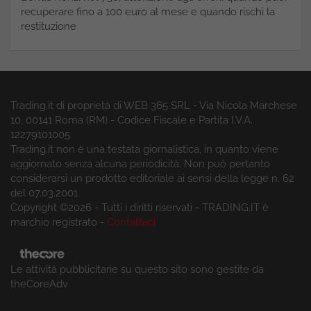
recuperare fino a 100 euro al mese e quando rischi la
restituzione
Trading.it di proprietà di WEB 365 SRL - Via Nicola Marchese
10, 00141 Roma (RM) - Codice Fiscale e Partita I.V.A.
12279101005
Trading.it non è una testata giornalistica, in quanto viene
aggiornato senza alcuna periodicità. Non può pertanto
considerarsi un prodotto editoriale ai sensi della legge n. 62
del 07.03.2001
Copyright ©2026 - Tutti i diritti riservati - TRADING.IT è
marchio registrato -
Contattaci
Le attività pubblicitarie su questo sito sono gestite da
theCoreAdv