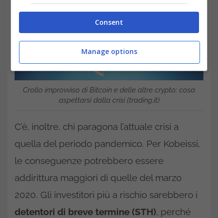
Consent
Manage options
Crollo improvviso di Bitcoin e delle altre crypto: cosa
aspettarsi dalla crisi (trading.it)
C’è, inoltre, chi paragona l’attuale crisi a
quella del periodo pandemico. Per Kobeissi,
le conseguenze potrebbero essere
addirittura maggiori di quelle del marzo
2020. Gli investitori più a rischio sarebbero i
detentori di breve termine (STH)
, perché