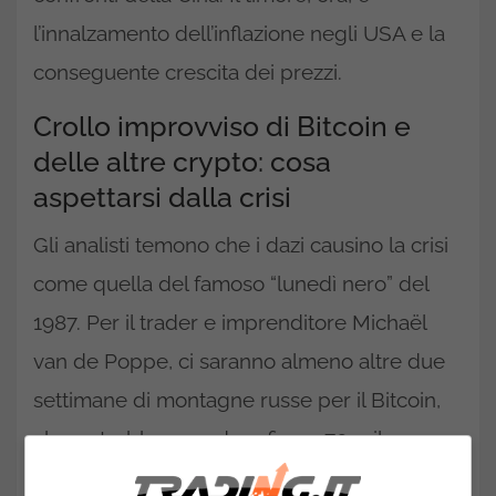
l’innalzamento dell’inflazione negli USA e la
conseguente crescita dei prezzi.
Crollo improvviso di Bitcoin e
delle altre crypto: cosa
aspettarsi dalla crisi
Gli analisti temono che i dazi causino la crisi
come quella del famoso “lunedì nero” del
1987. Per il trader e imprenditore Michaël
van de Poppe, ci saranno almeno altre due
settimane di montagne russe per il Bitcoin,
che potrebbe scendere fino a 70 mila
dollari. Per porre un freno alla picchiata, ci