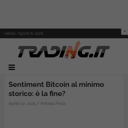
Skip
sabato, Agosto 8, 2026
to
content
Il mondo del trading online
Trading.it
Sentiment Bitcoin al minimo
storico: è la fine?
Aprile 10, 2025
Antonia Festa