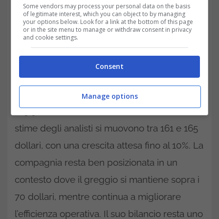
Some vendors may process your personal data on the basis
of legitimate interest, which you can object to by managing
your options below. Look for a link at the bottom of this page
or in the site menu to manage or withdraw consent in privacy
and cookie settings.
Consent
Anche Chevron, con un prezzo attuale di
Manage options
149,92 dollari, mostra una struttura solida. Le
stime degli analisti si muovono tra 161 e 165
dollari, con una crescita attesa fino al 10%. La
compagnia resta ben posizionata in un
contesto dove il greggio si mantiene sopra i
70 dollari, mentre continua a migliorare
l’efficienza operativa. Il suo bilancio resta uno