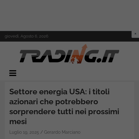
Skip
giovedì, Agosto 6, 2026
to
content
Il mondo del trading online
Trading.it
Settore energia USA: i titoli
azionari che potrebbero
sorprendere tutti nei prossimi
mesi
Luglio 19, 2025
Gerardo Marciano