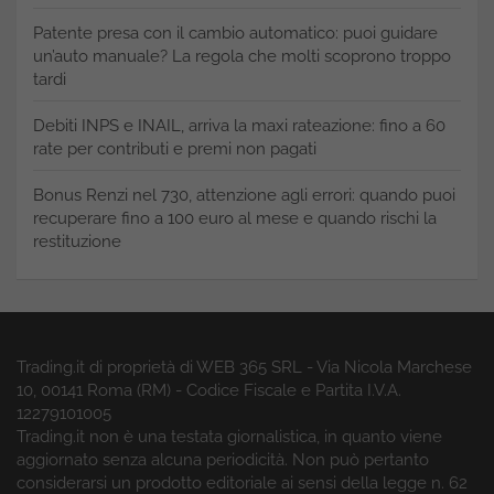
Patente presa con il cambio automatico: puoi guidare
un’auto manuale? La regola che molti scoprono troppo
tardi
Debiti INPS e INAIL, arriva la maxi rateazione: fino a 60
rate per contributi e premi non pagati
Bonus Renzi nel 730, attenzione agli errori: quando puoi
recuperare fino a 100 euro al mese e quando rischi la
restituzione
Trading.it di proprietà di WEB 365 SRL - Via Nicola Marchese
10, 00141 Roma (RM) - Codice Fiscale e Partita I.V.A.
12279101005
Trading.it non è una testata giornalistica, in quanto viene
aggiornato senza alcuna periodicità. Non può pertanto
considerarsi un prodotto editoriale ai sensi della legge n. 62